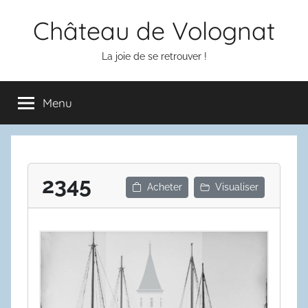
Aller
Château de Volognat
au
contenu
La joie de se retrouver !
Menu
2345
Acheter
Visualiser