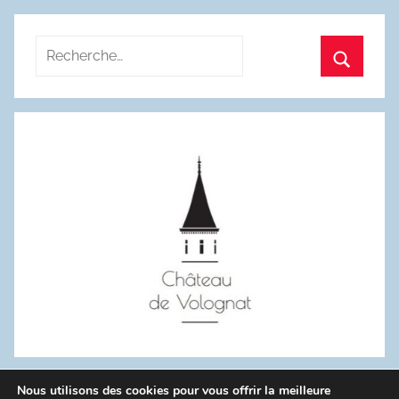
Recherche
pour
Recherc
:
Nous utilisons des cookies pour vous offrir la meilleure