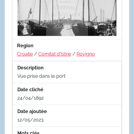
Region
Croatie
/
Comitat d'Istrie
/
Rovigno
Description
Vue prise dans le port
Date cliché
24/04/1892
Date ajoutée
12/05/2023
Mots clés