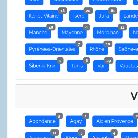
18
20
81
Ille-et-Vilaine
Isère
Jura
Lande
48
9
12
Manche
Mayenne
Morbihan
N
7
10
Pyrénées-Orientales
Rhône
Saône-e
1
6
29
Šibenik-Knin
Tunis
Var
Vauclu
V
5
1
2
Abondance
Agay
Aix en Provence
11
5
4
Alcobaça
Alger
Alicante
Aloxe