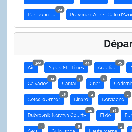
29
Péloponnèse
Provence-Alpes-Côte d'Azu
Dépa
322
44
25
Ain
Alpes-Maritimes
Argolide
39
1
1
Calvados
Cantal
Cher
Corinthi
26
2
2
Côtes-d'Armor
Dinard
Dordogne
24
18
Dubrovnik-Neretva County
Élide
Eu
3
8
2
Gers
Guipuscoa
Haute Marne