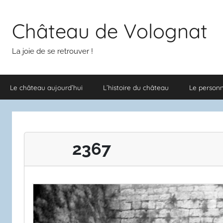
Aller
au
Château de Volognat
contenu
La joie de se retrouver !
Le château aujourd’hui
L’histoire du château
Le person
2367