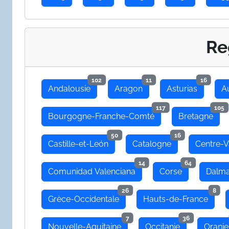
Re
102
11
16
Andalousie
Aragon
Asturias
A
117
105
Bourgogne-Franche-Comté
Bretagne
50
16
Castille-et-León
Catalogne
Centre-V
14
64
Comunidad Valenciana
Corse
Dalma
26
8
Grèce-Occidentale
Hauts-de-France
7
36
Nouvelle-Aquitaine
Occitanie
Oranie