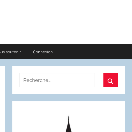
us soutenir
Connexion
Recherche
pour
Recherch
: