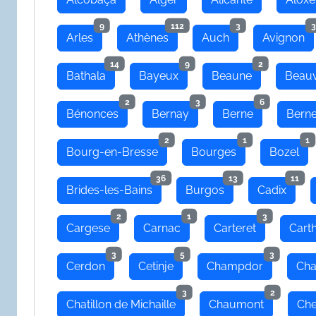
9
112
3
3
Arles
Athènes
Auch
Avignon
14
9
2
Bathala
Bayeux
Beaune
Beauv
2
3
6
Bénonces
Bernay
Berne
Bern
2
1
1
Bourg-en-Bresse
Bourges
Bozel
36
13
11
Brides-les-Bains
Burgos
Cadix
2
1
3
Cargese
Carnac
Carteret
Cart
3
5
3
Cerdon
Cetinje
Champdor
Cha
3
2
Chatillon de Michaille
Chaumont
Che