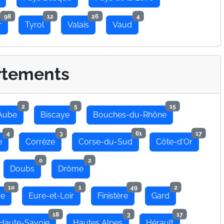
98
12
26
4
r
Tyrol
Valais
Vaud
rtements
2
5
15
Aube
Biscaye
Bouches-du-Rhône
4
3
61
17
e
Corrèze
Corse-du-Sud
Côte-d'Or
0
2
Doubs
Drôme
10
1
49
2
re
Eure-et-Loir
Finistère
Gard
18
3
17
Haute-Savoie
Hautes Alpes
Hérault