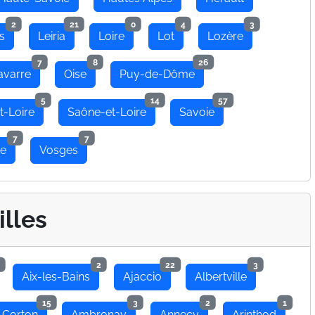
2
21
0
4
3
s
Leiria
Loire
Lot
Lozère
7
8
26
avarre
Oise
Puy-de-Dôme
5
14
57
t-Loire
Saône-et-Loire
Savoie
7
7
se
Vosges
illes
2
22
3
Aix-les-Bains
Ajaccio
Albertville
15
3
2
1
 Corton
Ambronay
Annecy
Arinthod