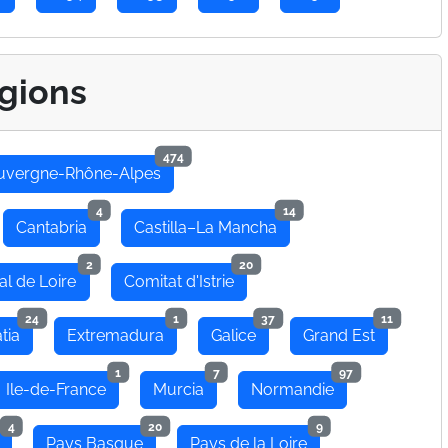
gions
474
uvergne-Rhône-Alpes
4
14
Cantabria
Castilla–La Mancha
2
20
al de Loire
Comitat d'Istrie
24
1
37
11
tia
Extremadura
Galice
Grand Est
1
7
97
Ile-de-France
Murcia
Normandie
4
20
9
Pays Basque
Pays de la Loire