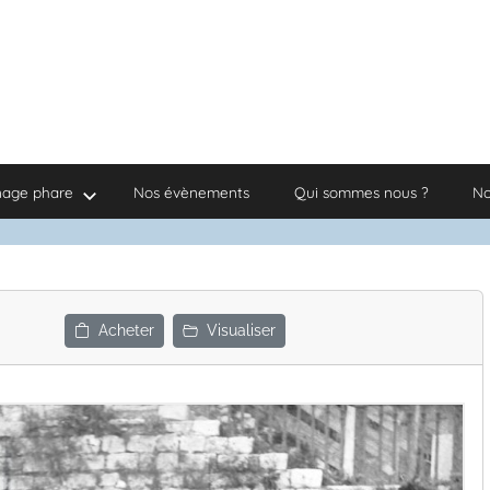
nage phare
Nos évènements
Qui sommes nous ?
No
Acheter
Visualiser