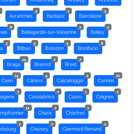
2
1
5
Avranches
Badajoz
Barcelone
8
7
2
ais
Bellegarde-sur-Valserine
Belley
3
5
5
6
ex
Bilbao
Bolozon
Bonifacio
14
2
7
Braga
Brenod
Brest
14
4
2
21
Caen
Cahors
Calcatoggio
Cannes
7
1
1
2
hagene
Casalabriva
Cauro
Ceignes
12
2
1
mpfromier
Charix
Chartres
7
7
2
rbourg
Chezery
Clermont Férrand