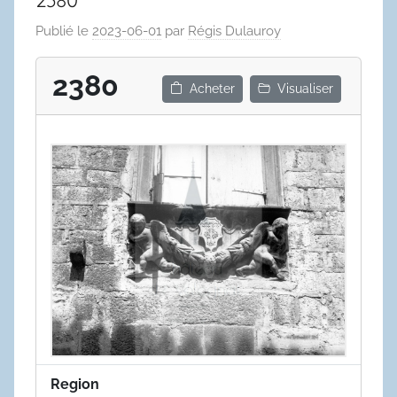
Publié le
2023-06-01
par
Régis Dulauroy
2380
Acheter
Visualiser
Region