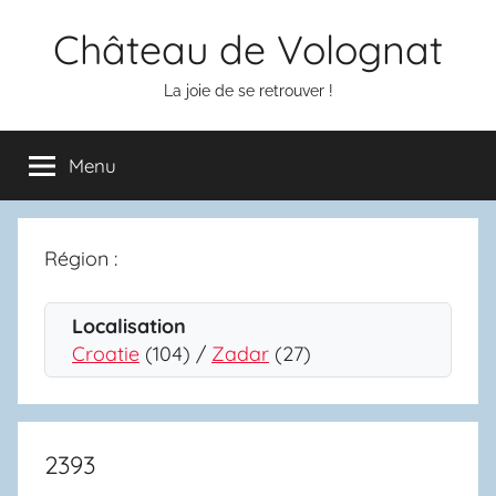
Aller
Château de Volognat
au
contenu
La joie de se retrouver !
Menu
Région :
Localisation
Croatie
(104) /
Zadar
(27)
2393