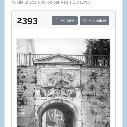
Publié le
2023-08-04
par
Régis Dulauroy
2393
Acheter
Visualiser