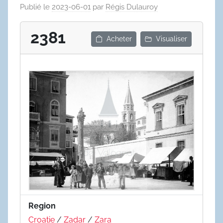
Publié le
2023-06-01
par
Régis Dulauroy
2381
Acheter
Visualiser
Region
Croatie
/
Zadar
/
Zara