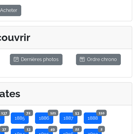
Acheter
ouvrir
Dernières photos
Ordre chrono
ates
137
72
121
53
110
4
1885
1886
1887
1888
37
13
49
22
2