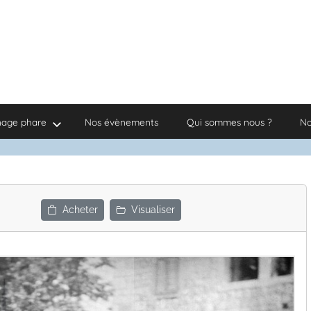
nage phare
Nos évènements
Qui sommes nous ?
No
Acheter
Visualiser