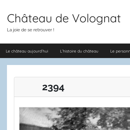
Aller
au
Château de Volognat
contenu
La joie de se retrouver !
Le château aujourd’hui
L’histoire du château
Le person
2394