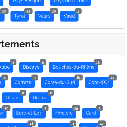
Pays Basque
Pays de la Loire
98
12
26
4
r
Tyrol
Valais
Vaud
rtements
2
5
15
Aube
Biscaye
Bouches-du-Rhône
4
3
61
17
e
Corrèze
Corse-du-Sud
Côte-d'Or
0
2
Doubs
Drôme
10
1
49
2
re
Eure-et-Loir
Finistère
Gard
18
3
17