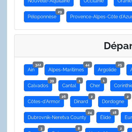
Nouvelle-Aquitaine
Occitanie
Oranie
29
Péloponnèse
Provence-Alpes-Côte d'Azu
Dépa
322
44
25
Ain
Alpes-Maritimes
Argolide
39
1
1
Calvados
Cantal
Cher
Corinthi
26
2
2
Côtes-d'Armor
Dinard
Dordogne
24
18
Dubrovnik-Neretva County
Élide
Eu
3
8
2