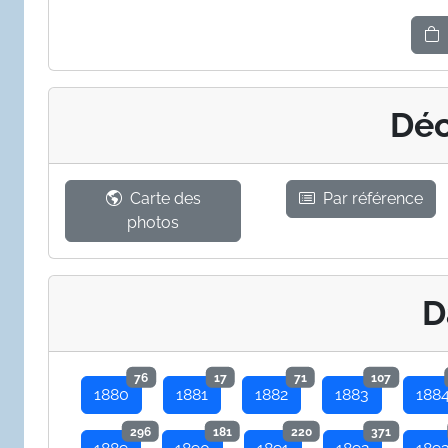
Déc
Carte des
Par référence
photos
D
76
17
71
107
1880
1881
1882
1883
188
296
181
220
371