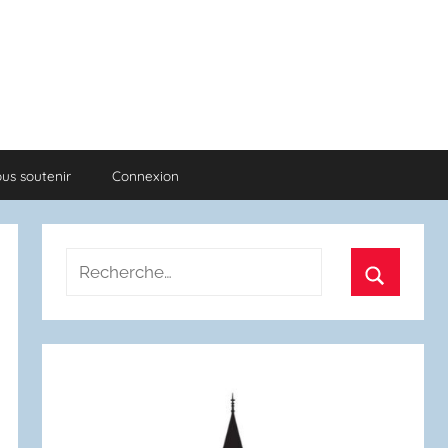
us soutenir
Connexion
Recherche
pour
Recherch
: