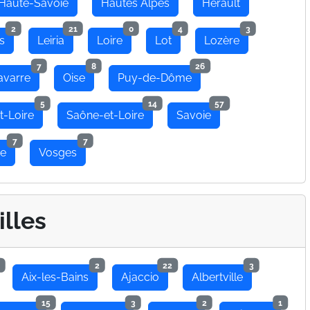
Haute-Savoie
Hautes Alpes
Hérault
2
21
0
4
3
s
Leiria
Loire
Lot
Lozère
7
8
26
avarre
Oise
Puy-de-Dôme
5
14
57
t-Loire
Saône-et-Loire
Savoie
7
7
se
Vosges
illes
2
22
3
Aix-les-Bains
Ajaccio
Albertville
15
3
2
1