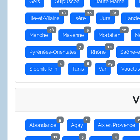
Gers
Guipuscoa
Haute Marne
18
20
81
Ille-et-Vilaine
Isère
Jura
Lande
48
9
12
Manche
Mayenne
Morbihan
N
7
10
Pyrénées-Orientales
Rhône
Saône-e
1
6
29
Šibenik-Knin
Tunis
Var
Vauclu
V
5
1
2
Abondance
Agay
Aix en Provence
11
5
4