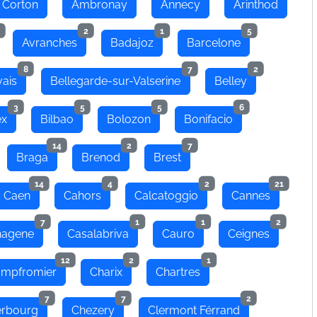
 Corton
Ambronay
Annecy
Arinthod
2
1
5
Avranches
Badajoz
Barcelone
8
7
2
ais
Bellegarde-sur-Valserine
Belley
3
5
5
6
ex
Bilbao
Bolozon
Bonifacio
14
2
7
Braga
Brenod
Brest
14
4
2
21
Caen
Cahors
Calcatoggio
Cannes
7
1
1
2
hagene
Casalabriva
Cauro
Ceignes
12
2
1
mpfromier
Charix
Chartres
7
7
2
rbourg
Chezery
Clermont Férrand