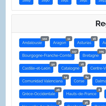
1889
1890
1891
1892
189
Re
102
11
16
Andalousie
Aragon
Asturias
A
117
105
Bourgogne-Franche-Comté
Bretagne
50
16
Castille-et-León
Catalogne
Centre-V
14
64
Comunidad Valenciana
Corse
Dalma
26
8
Grèce-Occidentale
Hauts-de-France
7
36