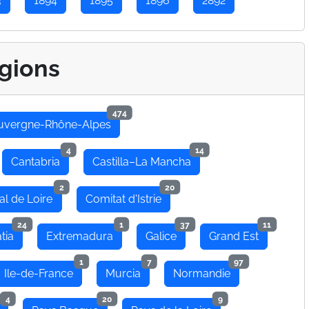
3
1894
1895
1896
2892
gions
474
uvergne-Rhône-Alpes
4
14
Cantabria
Castilla–La Mancha
2
20
al de Loire
Comitat d'Istrie
24
1
37
11
tia
Extremadura
Galice
Grand Est
1
7
97
Ile-de-France
Murcia
Normandie
4
20
9