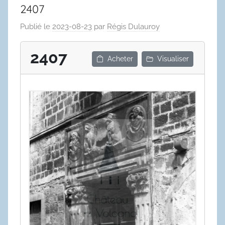
2407
Publié le
2023-08-23
par
Régis Dulauroy
2407
Acheter
Visualiser