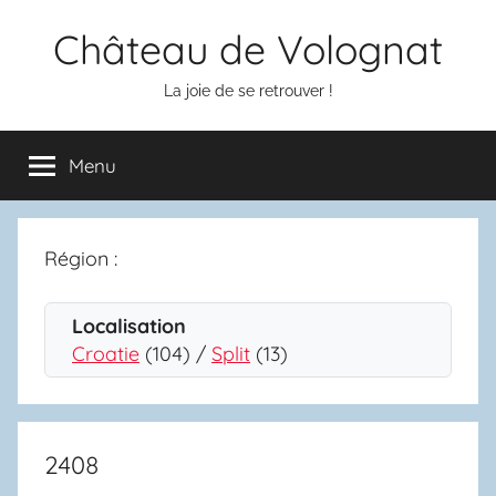
Aller
Château de Volognat
au
contenu
La joie de se retrouver !
Menu
Région :
Localisation
Croatie
(104) /
Split
(13)
2408