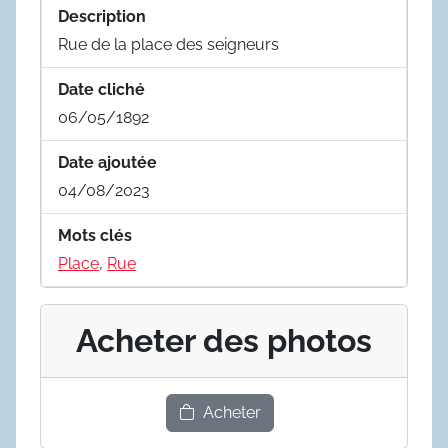
Description
Rue de la place des seigneurs
Date cliché
06/05/1892
Date ajoutée
04/08/2023
Mots clés
Place
,
Rue
Acheter des photos
Acheter