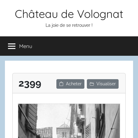
Aller
Château de Volognat
au
contenu
La joie de se retrouver !
Menu
2399
Acheter
Visualiser