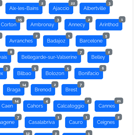
2
22
3
Aix-les-Bains
Ajaccio
Albertville
15
3
2
1
 Corton
Ambronay
Annecy
Arinthod
2
1
5
Avranches
Badajoz
Barcelone
8
7
2
ais
Bellegarde-sur-Valserine
Belley
3
5
5
6
ex
Bilbao
Bolozon
Bonifacio
14
2
7
Braga
Brenod
Brest
14
4
2
21
Caen
Cahors
Calcatoggio
Cannes
7
1
1
2
hagene
Casalabriva
Cauro
Ceignes
12
2
1