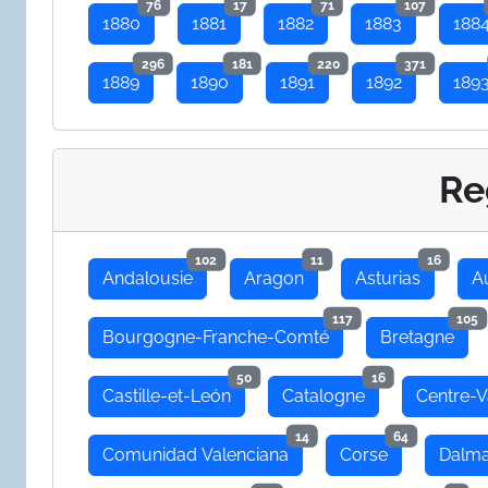
76
17
71
107
1880
1881
1882
1883
188
296
181
220
371
1889
1890
1891
1892
189
Re
102
11
16
Andalousie
Aragon
Asturias
A
117
105
Bourgogne-Franche-Comté
Bretagne
50
16
Castille-et-León
Catalogne
Centre-V
14
64
Comunidad Valenciana
Corse
Dalma