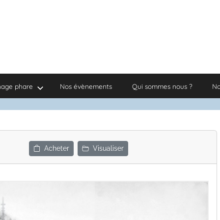
nage phare
Nos évènements
Qui sommes nous ?
No
Acheter
Visualiser