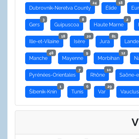
24
18
Dubrovnik-Neretva County
Élide
Eu
3
8
2
Gers
Guipuscoa
Haute Marne
18
20
81
Ille-et-Vilaine
Isère
Jura
Lande
48
9
12
Manche
Mayenne
Morbihan
N
7
10
Pyrénées-Orientales
Rhône
Saône-e
1
6
29
Šibenik-Knin
Tunis
Var
Vauclu
V