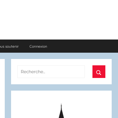
us soutenir
Connexion
Recherche
pour
Recherch
: