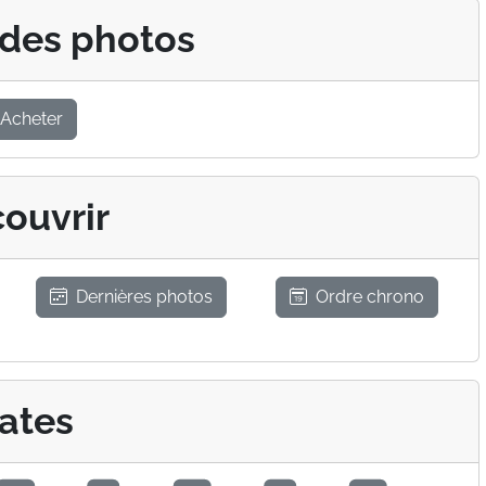
 des photos
Acheter
ouvrir
Dernières photos
Ordre chrono
ates