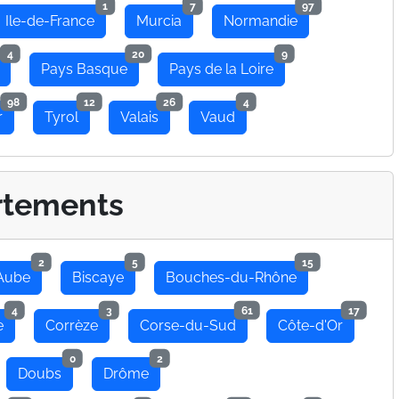
1
7
97
Ile-de-France
Murcia
Normandie
4
20
9
Pays Basque
Pays de la Loire
98
12
26
4
r
Tyrol
Valais
Vaud
rtements
2
5
15
Aube
Biscaye
Bouches-du-Rhône
4
3
61
17
e
Corrèze
Corse-du-Sud
Côte-d'Or
0
2
Doubs
Drôme