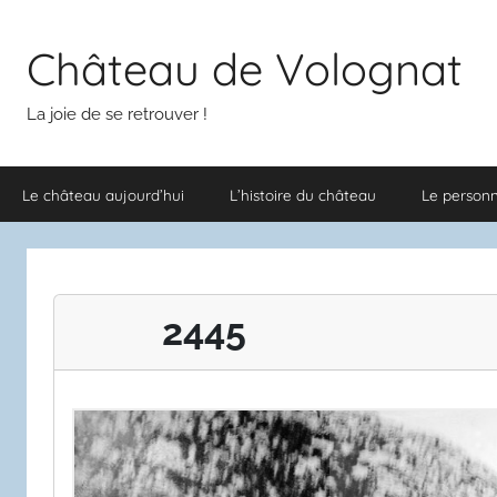
Aller
au
Château de Volognat
contenu
La joie de se retrouver !
Le château aujourd’hui
L’histoire du château
Le person
2445