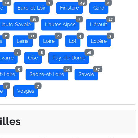
10
1
49
2
re
Eure-et-Loir
Finistère
Gard
18
3
17
Haute-Savoie
Hautes Alpes
Hérault
2
21
0
4
3
s
Leiria
Loire
Lot
Lozère
7
8
26
avarre
Oise
Puy-de-Dôme
5
14
57
t-Loire
Saône-et-Loire
Savoie
7
7
se
Vosges
illes