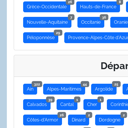
26
8
Grèce-Occidentale
Hauts-de-France
7
36
Nouvelle-Aquitaine
Occitanie
Oranie
29
Péloponnèse
Provence-Alpes-Côte d'Azu
Dépa
322
44
25
Ain
Alpes-Maritimes
Argolide
39
1
1
Calvados
Cantal
Cher
Corinthi
26
2
2
Côtes-d'Armor
Dinard
Dordogne