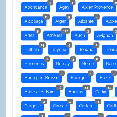
5
1
2
Abondance
Agay
Aix en Provence
11
5
4
Alcobaça
Alger
Alicante
Aloxe
9
112
3
3
Arles
Athènes
Auch
Avignon
14
9
2
Bathala
Bayeux
Beaune
Beauv
2
3
6
Bénonces
Bernay
Berne
Bern
2
1
1
Bourg-en-Bresse
Bourges
Bozel
36
13
11
Brides-les-Bains
Burgos
Cadix
2
1
3
Cargese
Carnac
Carteret
Cart
3
5
3