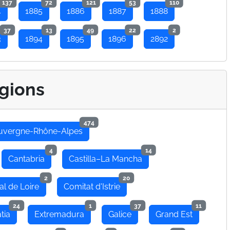
137
72
121
53
110
4
1885
1886
1887
1888
37
13
49
22
2
3
1894
1895
1896
2892
gions
474
uvergne-Rhône-Alpes
4
14
Cantabria
Castilla–La Mancha
2
20
al de Loire
Comitat d'Istrie
24
1
37
11
tia
Extremadura
Galice
Grand Est