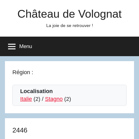
Aller
Château de Volognat
au
contenu
La joie de se retrouver !
Menu
Région :
Localisation
Italie
(2) /
Stagno
(2)
2446