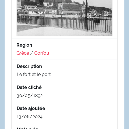
Region
Grèce
/
Corfou
Description
Le fort et le port
Date cliché
30/05/1892
Date ajoutée
13/06/2024