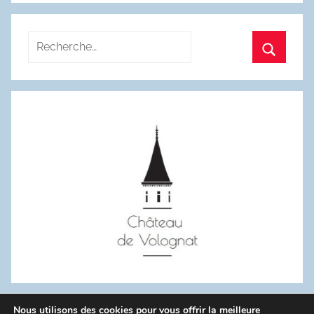
Recherche
pour
Recherc
:
Nous utilisons des cookies pour vous offrir la meilleure