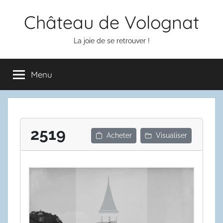
Aller
Château de Volognat
au
contenu
La joie de se retrouver !
Menu
2519
Acheter
Visualiser