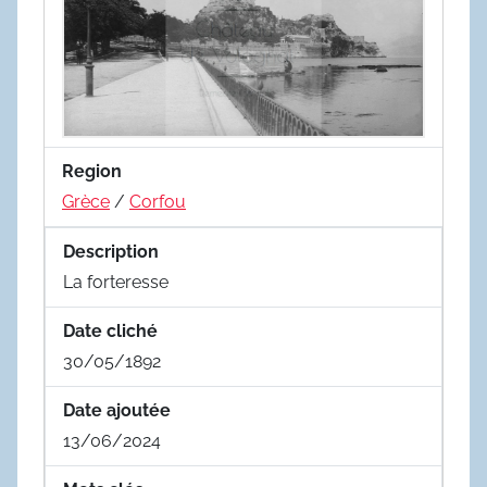
Region
Grèce
/
Corfou
Description
La forteresse
Date cliché
30/05/1892
Date ajoutée
13/06/2024