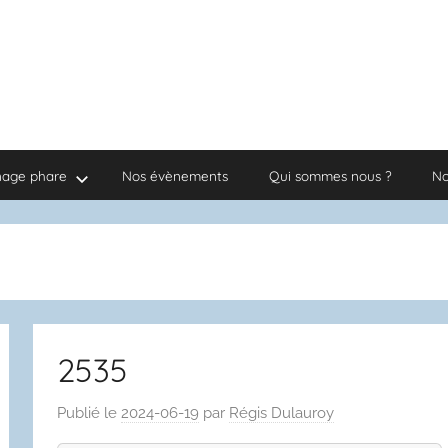
nage phare
Nos évènements
Qui sommes nous ?
No
2535
Publié le
2024-06-19
par
Régis Dulauroy