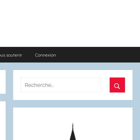
us soutenir
Connexion
Recherche
pour
Recherch
: