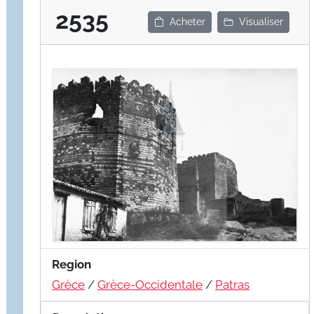
2535
Acheter
Visualiser
Region
Grèce
/
Grèce-Occidentale
/
Patras