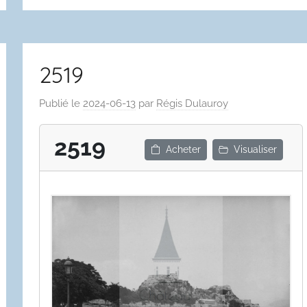
2519
Publié le
2024-06-13
par
Régis Dulauroy
2519
Acheter
Visualiser