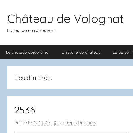
Aller
au
Château de Volognat
contenu
La joie de se retrouver !
Le château aujourd’hui
L’histoire du château
Le person
Lieu d'intérêt :
2536
Publié le
2024-06-19
par
Régis Dulauroy