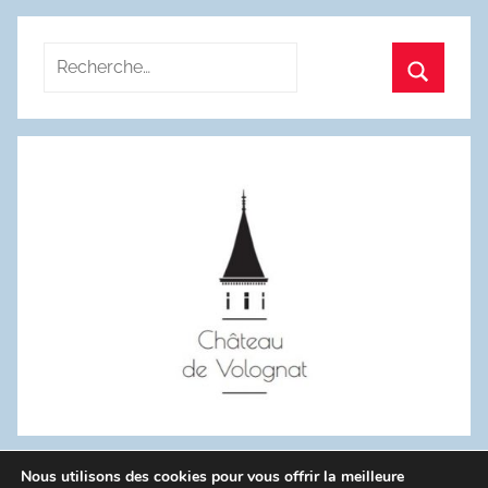
Recherche
pour
Recherc
:
Nous utilisons des cookies pour vous offrir la meilleure