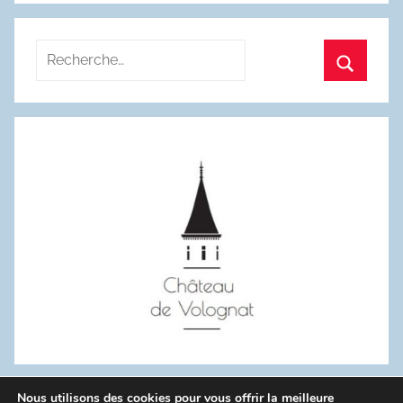
Recherche
pour
Recherc
:
Nous utilisons des cookies pour vous offrir la meilleure