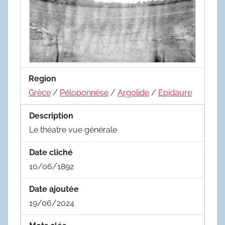
Region
Grèce
/
Péloponnèse
/
Argolide
/
Epidaure
Description
Le théatre vue générale
Date cliché
10/06/1892
Date ajoutée
19/06/2024