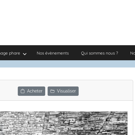
nage phare
Nos évènements
Qui sommes nous ?
No
Acheter
Visualiser