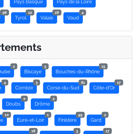
Pays Basque
Pays de la Loire
98
12
26
4
r
Tyrol
Valais
Vaud
rtements
2
5
15
Aube
Biscaye
Bouches-du-Rhône
4
3
61
17
e
Corrèze
Corse-du-Sud
Côte-d'Or
0
2
Doubs
Drôme
10
1
49
2
re
Eure-et-Loir
Finistère
Gard
18
3
17