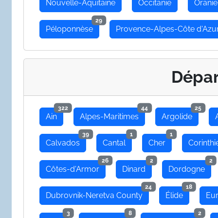
Nouvelle-Aquitaine
Occitanie
Oranie
29
Péloponnèse
Provence-Alpes-Côte d'Azu
Dépa
322
44
25
Ain
Alpes-Maritimes
Argolide
39
1
1
Calvados
Cantal
Cher
Corinthi
26
2
2
Côtes-d'Armor
Dinard
Dordogne
24
18
Dubrovnik-Neretva County
Élide
Eu
3
8
2