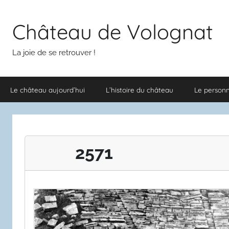
Aller
au
Château de Volognat
contenu
La joie de se retrouver !
Le château aujourd’hui
L’histoire du château
Le person
2571