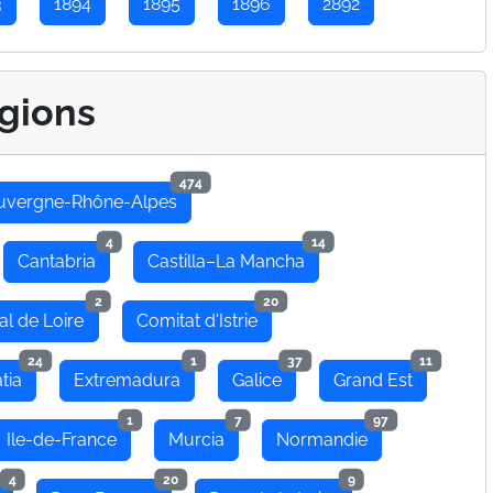
3
1894
1895
1896
2892
gions
474
uvergne-Rhône-Alpes
4
14
Cantabria
Castilla–La Mancha
2
20
al de Loire
Comitat d'Istrie
24
1
37
11
tia
Extremadura
Galice
Grand Est
1
7
97
Ile-de-France
Murcia
Normandie
4
20
9