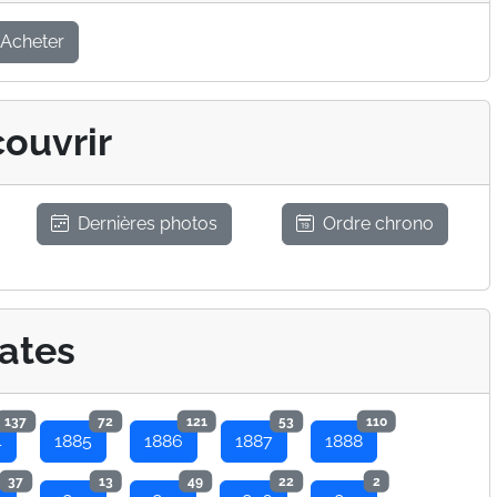
Acheter
ouvrir
Dernières photos
Ordre chrono
ates
137
72
121
53
110
4
1885
1886
1887
1888
37
13
49
22
2