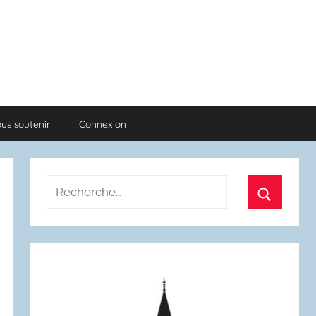
us soutenir
Connexion
Recherche
pour
Recherch
: