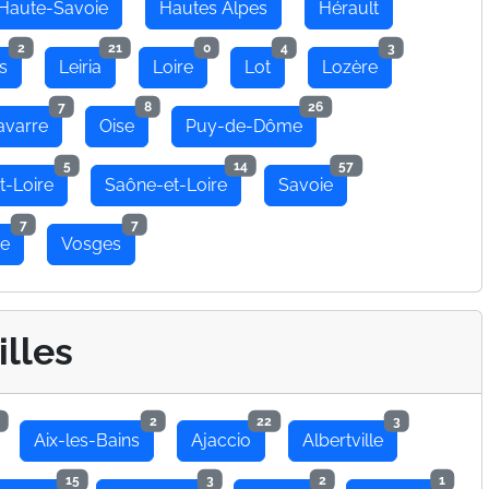
Haute-Savoie
Hautes Alpes
Hérault
2
21
0
4
3
s
Leiria
Loire
Lot
Lozère
7
8
26
avarre
Oise
Puy-de-Dôme
5
14
57
t-Loire
Saône-et-Loire
Savoie
7
7
se
Vosges
illes
2
22
3
Aix-les-Bains
Ajaccio
Albertville
15
3
2
1