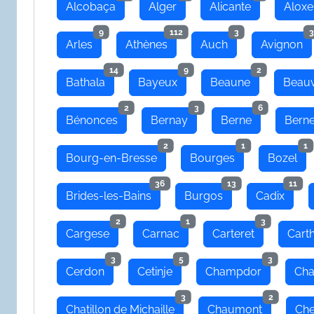
Alcobaça
Alger
Alicante
Aloxe
9
112
3
3
Arles
Athènes
Auch
Avignon
14
9
2
Bathala
Bayeux
Beaune
Beauv
2
3
6
Bénonces
Bernay
Berne
Bern
2
1
1
Bourg-en-Bresse
Bourges
Bozel
36
13
11
Brides-les-Bains
Burgos
Cadix
2
1
3
Cargese
Carnac
Carteret
Cart
3
5
3
Cerdon
Cetinje
Champdor
Cha
3
2
Chatillon de Michaille
Chaumont
Che