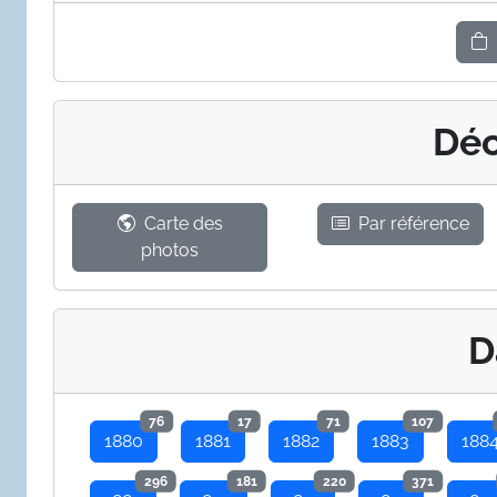
Déc
Carte des
Par référence
photos
D
76
17
71
107
1880
1881
1882
1883
188
296
181
220
371