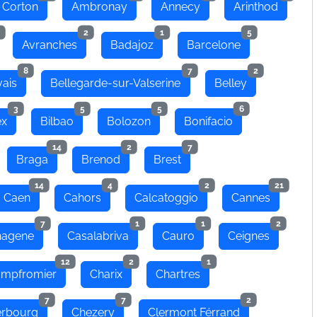
 Corton
Ambronay
Annecy
Arinthod
2
1
5
Avranches
Badajoz
Barcelone
8
7
2
ais
Bellegarde-sur-Valserine
Belley
3
5
5
6
ex
Bilbao
Bolozon
Bonifacio
14
2
7
Braga
Brenod
Brest
14
4
2
21
Caen
Cahors
Calcatoggio
Cannes
7
1
1
2
hagene
Casalabriva
Cauro
Ceignes
12
2
1
mpfromier
Charix
Chartres
7
7
2
rbourg
Chezery
Clermont Férrand