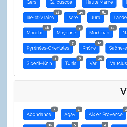
Gers
Guipuscoa
Haute Marne
18
20
81
Ille-et-Vilaine
Isère
Jura
Lande
48
9
12
Manche
Mayenne
Morbihan
N
7
10
Pyrénées-Orientales
Rhône
Saône-e
1
6
29
Šibenik-Knin
Tunis
Var
Vauclu
V
5
1
2
Abondance
Agay
Aix en Provence
11
5
4