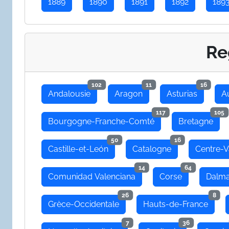
1889
1890
1891
1892
189
Re
102
11
16
Andalousie
Aragon
Asturias
A
117
105
Bourgogne-Franche-Comté
Bretagne
50
16
Castille-et-León
Catalogne
Centre-V
14
64
Comunidad Valenciana
Corse
Dalma
26
8
Grèce-Occidentale
Hauts-de-France
7
36