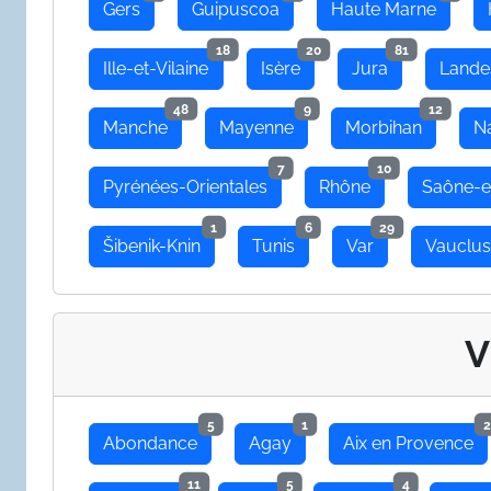
Gers
Guipuscoa
Haute Marne
18
20
81
Ille-et-Vilaine
Isère
Jura
Lande
48
9
12
Manche
Mayenne
Morbihan
N
7
10
Pyrénées-Orientales
Rhône
Saône-e
1
6
29
Šibenik-Knin
Tunis
Var
Vauclu
V
5
1
2
Abondance
Agay
Aix en Provence
11
5
4