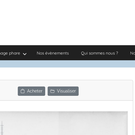
nage phare
Nos évènements
Qui sommes nous ?
No
Acheter
Visualiser