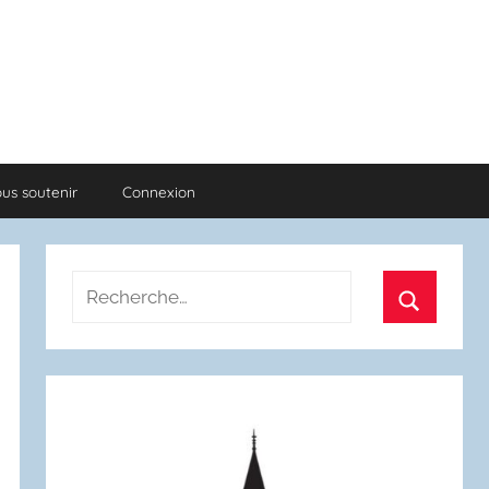
us soutenir
Connexion
Recherche
pour
Recherch
: