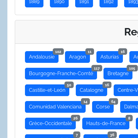
1889
1890
1891
1892
189
Re
102
11
16
Andalousie
Aragon
Asturias
A
117
105
Bourgogne-Franche-Comté
Bretagne
50
16
Castille-et-León
Catalogne
Centre-V
14
64
Comunidad Valenciana
Corse
Dalma
26
8
Grèce-Occidentale
Hauts-de-France
7
36