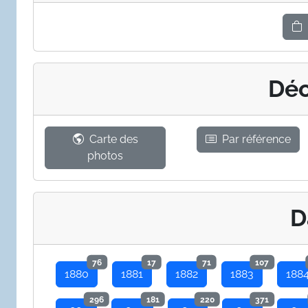
Déc
Carte des
Par référence
photos
D
76
17
71
107
1880
1881
1882
1883
188
296
181
220
371