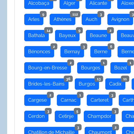
Alcobaça
Alger
Alicante
Aloxe
9
112
3
3
Arles
Athènes
Auch
Avignon
14
9
2
Bathala
Bayeux
Beaune
Beauv
2
3
6
Bénonces
Bernay
Berne
Bern
2
1
1
Bourg-en-Bresse
Bourges
Bozel
36
13
11
Brides-les-Bains
Burgos
Cadix
2
1
3
Cargese
Carnac
Carteret
Cart
3
5
3
Cerdon
Cetinje
Champdor
Cha
3
2
Chatillon de Michaille
Chaumont
Che