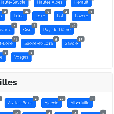
Haute-Savoie
Hautes Alpes
Hérault
2
21
0
4
3
s
Leiria
Loire
Lot
Lozère
7
8
26
avarre
Oise
Puy-de-Dôme
14
5
57
t-Loire
Saône-et-Loire
Savoie
7
7
se
Vosges
illes
2
22
3
Aix-les-Bains
Ajaccio
Albertville
15
3
2
1