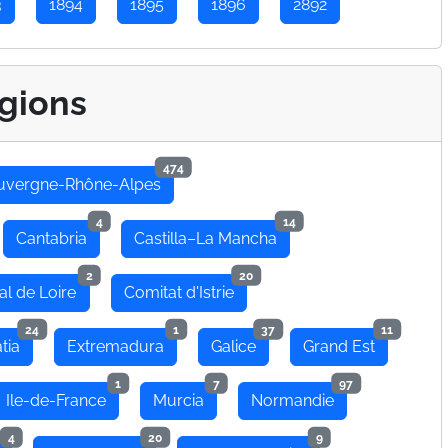
3
1894
1895
1896
2892
gions
474
uvergne-Rhône-Alpes
4
14
Cantabria
Castilla–La Mancha
2
20
al de Loire
Comitat d'Istrie
24
1
37
11
tia
Extremadura
Galice
Grand Est
1
7
97
Ile-de-France
Murcia
Normandie
4
20
9