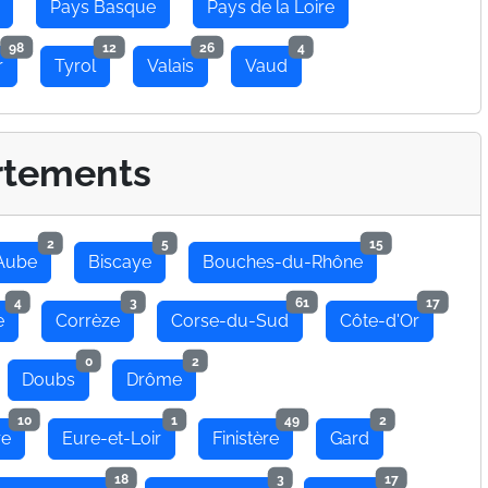
Pays Basque
Pays de la Loire
98
12
26
4
r
Tyrol
Valais
Vaud
rtements
2
5
15
Aube
Biscaye
Bouches-du-Rhône
4
3
61
17
e
Corrèze
Corse-du-Sud
Côte-d'Or
0
2
Doubs
Drôme
10
1
49
2
re
Eure-et-Loir
Finistère
Gard
18
3
17