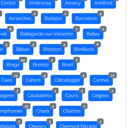
 Corton
Ambronay
Annecy
Arinthod
2
1
5
Avranches
Badajoz
Barcelone
8
7
2
ais
Bellegarde-sur-Valserine
Belley
3
5
5
6
ex
Bilbao
Bolozon
Bonifacio
14
2
7
Braga
Brenod
Brest
14
4
2
21
Caen
Cahors
Calcatoggio
Cannes
7
1
1
2
hagene
Casalabriva
Cauro
Ceignes
12
2
1
mpfromier
Charix
Chartres
7
7
2
rbourg
Chezery
Clermont Férrand