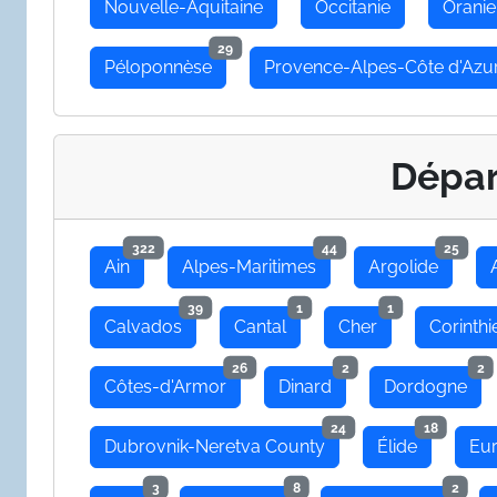
Nouvelle-Aquitaine
Occitanie
Oranie
29
Péloponnèse
Provence-Alpes-Côte d'Azu
Dépa
322
44
25
Ain
Alpes-Maritimes
Argolide
39
1
1
Calvados
Cantal
Cher
Corinthi
26
2
2
Côtes-d'Armor
Dinard
Dordogne
24
18
Dubrovnik-Neretva County
Élide
Eu
3
8
2