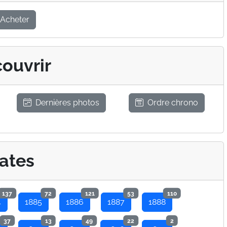
Acheter
ouvrir
Dernières photos
Ordre chrono
ates
137
72
121
53
110
4
1885
1886
1887
1888
37
13
49
22
2