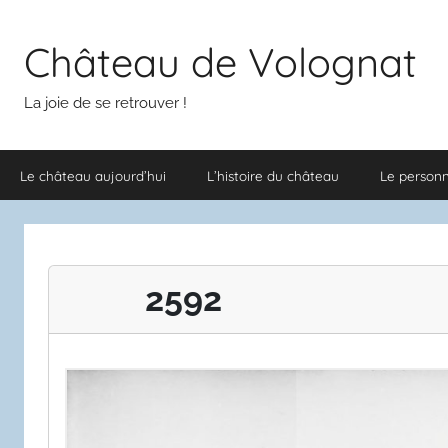
Aller
au
Château de Volognat
contenu
La joie de se retrouver !
Le château aujourd’hui
L’histoire du château
Le person
2592