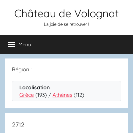
Aller
Château de Volognat
au
contenu
La joie de se retrouver !
Menu
Région :
Localisation
Grèce
(193) /
Athènes
(112)
2712