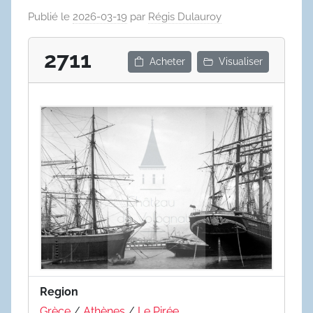
Publié le
2026-03-19
par
Régis Dulauroy
2711
Acheter
Visualiser
Region
Grèce
/
Athènes
/
Le Pirée