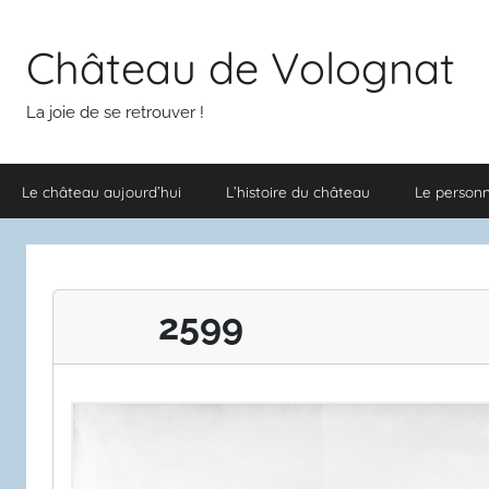
Aller
au
Château de Volognat
contenu
La joie de se retrouver !
Le château aujourd’hui
L’histoire du château
Le person
2599