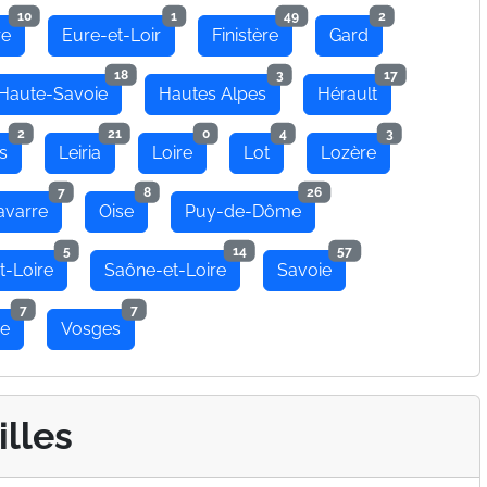
10
1
49
2
re
Eure-et-Loir
Finistère
Gard
18
3
17
Haute-Savoie
Hautes Alpes
Hérault
2
21
0
4
3
s
Leiria
Loire
Lot
Lozère
7
8
26
avarre
Oise
Puy-de-Dôme
5
14
57
t-Loire
Saône-et-Loire
Savoie
7
7
se
Vosges
illes