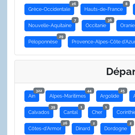
26
8
Grèce-Occidentale
Hauts-de-France
7
36
Nouvelle-Aquitaine
Occitanie
Oranie
29
Péloponnèse
Provence-Alpes-Côte d'Azu
Dépa
322
44
25
Ain
Alpes-Maritimes
Argolide
39
1
1
Calvados
Cantal
Cher
Corinthi
26
2
2
Côtes-d'Armor
Dinard
Dordogne