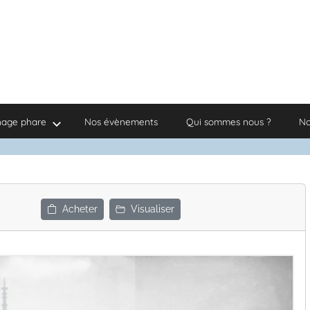
nage phare
Nos évènements
Qui sommes nous ?
No
Acheter
Visualiser