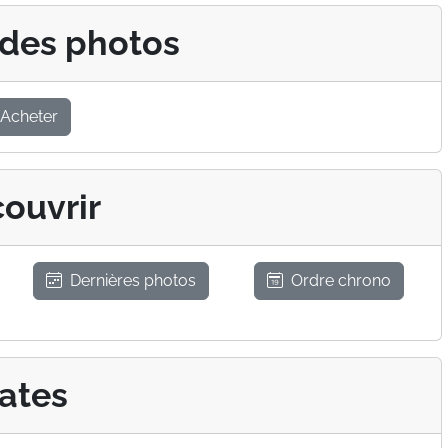
 des photos
Acheter
ouvrir
Dernières photos
Ordre chrono
ates