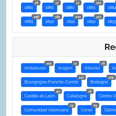
76
17
71
107
1880
1881
1882
1883
188
296
181
220
371
1889
1890
1891
1892
189
Re
102
11
16
Andalousie
Aragon
Asturias
A
117
105
Bourgogne-Franche-Comté
Bretagne
50
16
Castille-et-León
Catalogne
Centre-V
14
64
Comunidad Valenciana
Corse
Dalma