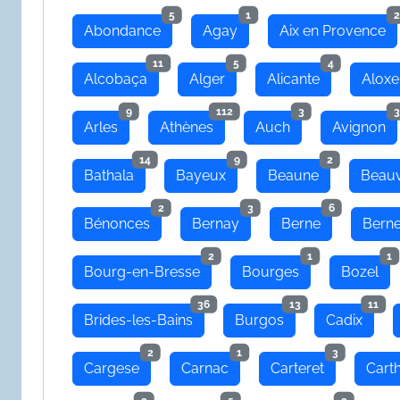
5
1
2
Abondance
Agay
Aix en Provence
11
5
4
Alcobaça
Alger
Alicante
Aloxe
9
112
3
3
Arles
Athènes
Auch
Avignon
14
9
2
Bathala
Bayeux
Beaune
Beauv
2
3
6
Bénonces
Bernay
Berne
Bern
2
1
1
Bourg-en-Bresse
Bourges
Bozel
36
13
11
Brides-les-Bains
Burgos
Cadix
2
1
3
Cargese
Carnac
Carteret
Cart