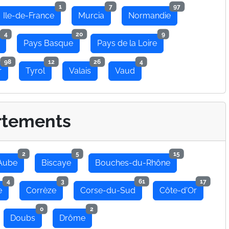
1
7
97
Ile-de-France
Murcia
Normandie
4
20
9
Pays Basque
Pays de la Loire
98
12
26
4
r
Tyrol
Valais
Vaud
rtements
2
5
15
Aube
Biscaye
Bouches-du-Rhône
4
3
61
17
e
Corrèze
Corse-du-Sud
Côte-d'Or
0
2
Doubs
Drôme