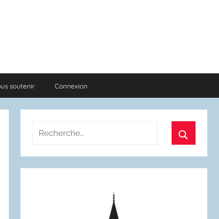
us soutenir
Connexion
Recherche
pour
Recherch
: