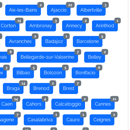
2
22
3
Aix-les-Bains
Ajaccio
Albertville
15
3
2
1
 Corton
Ambronay
Annecy
Arinthod
2
1
5
Avranches
Badajoz
Barcelone
8
7
2
ais
Bellegarde-sur-Valserine
Belley
3
5
5
6
ex
Bilbao
Bolozon
Bonifacio
14
2
7
Braga
Brenod
Brest
14
4
2
21
Caen
Cahors
Calcatoggio
Cannes
7
1
1
2
hagene
Casalabriva
Cauro
Ceignes