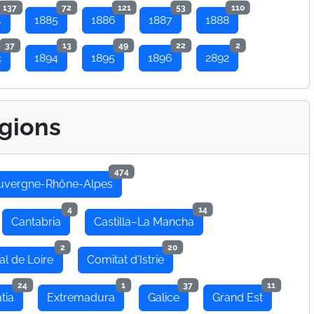
137
72
121
53
110
4
1885
1886
1887
1888
37
13
49
22
2
3
1894
1895
1896
2892
gions
474
uvergne-Rhône-Alpes
4
14
Cantabria
Castilla–La Mancha
2
20
al de Loire
Comitat d'Istrie
24
1
37
11
tia
Extremadura
Galice
Grand Est