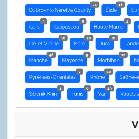
24
18
Dubrovnik-Neretva County
Élide
Eu
3
8
2
Gers
Guipuscoa
Haute Marne
18
20
81
Ille-et-Vilaine
Isère
Jura
Lande
48
9
12
Manche
Mayenne
Morbihan
N
7
10
Pyrénées-Orientales
Rhône
Saône-e
1
6
29
Šibenik-Knin
Tunis
Var
Vauclu
V