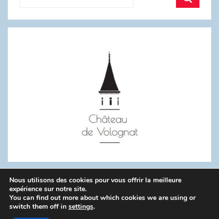
pour
Recherc
:
Nous utilisons des cookies pour vous offrir la meilleure
WordPress Theme: Donovan by ThemeZee.
expérience sur notre site.
You can find out more about which cookies we are using or
switch them off in
settings
.