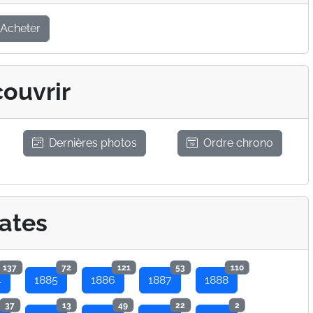
Acheter
ouvrir
Dernières photos
Ordre chrono
ates
137
72
121
53
110
4
1885
1886
1887
1888
37
13
49
22
2