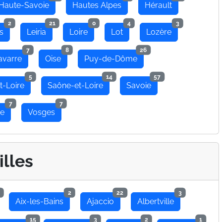
Haute-Savoie
Hautes Alpes
Hérault
2
21
0
4
3
s
Leiria
Loire
Lot
Lozère
7
8
26
avarre
Oise
Puy-de-Dôme
5
14
57
t-Loire
Saône-et-Loire
Savoie
7
7
se
Vosges
illes
2
22
3
Aix-les-Bains
Ajaccio
Albertville
15
3
2
1