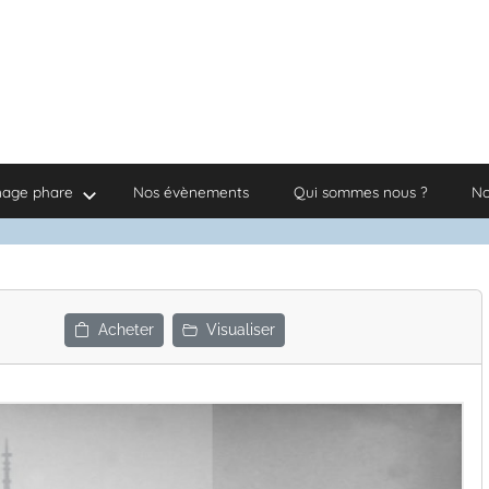
nage phare
Nos évènements
Qui sommes nous ?
No
Acheter
Visualiser