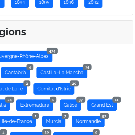
3
1894
1895
1896
2892
gions
474
uvergne-Rhône-Alpes
4
14
Cantabria
Castilla–La Mancha
2
20
al de Loire
Comitat d'Istrie
24
1
37
11
tia
Extremadura
Galice
Grand Est
1
7
97
Ile-de-France
Murcia
Normandie
4
20
9