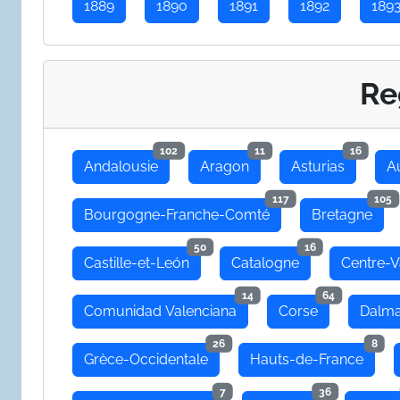
1889
1890
1891
1892
189
Re
102
11
16
Andalousie
Aragon
Asturias
A
117
105
Bourgogne-Franche-Comté
Bretagne
50
16
Castille-et-León
Catalogne
Centre-V
14
64
Comunidad Valenciana
Corse
Dalma
26
8
Grèce-Occidentale
Hauts-de-France
7
36