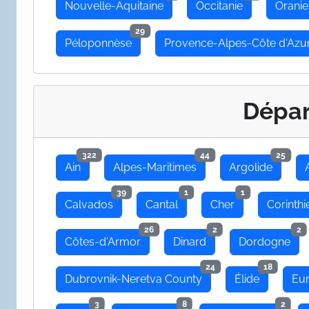
Nouvelle-Aquitaine
Occitanie
Oranie
29
Péloponnèse
Provence-Alpes-Côte d'Azu
Dépa
322
44
25
Ain
Alpes-Maritimes
Argolide
39
1
1
Calvados
Cantal
Cher
Corinthi
26
2
2
Côtes-d'Armor
Dinard
Dordogne
24
18
Dubrovnik-Neretva County
Élide
Eu
3
8
2