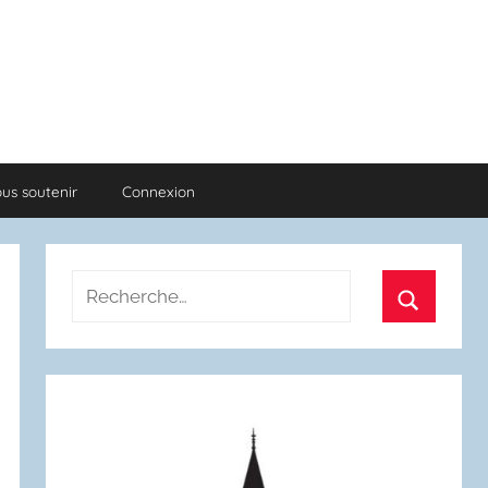
us soutenir
Connexion
Recherche
pour
Recherch
: