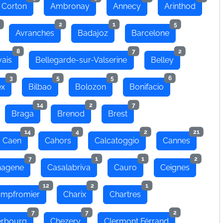
 Corton
Ambronay
Annecy
Arinthod
2
1
5
Avranches
Badajoz
Barcelone
8
7
2
ais
Bellegarde-sur-Valserine
Belley
3
5
5
6
ex
Bilbao
Bolozon
Bonifacio
14
2
7
Braga
Brenod
Brest
14
4
2
21
Caen
Cahors
Calcatoggio
Cannes
7
1
1
2
hagene
Casalabriva
Cauro
Ceignes
12
2
1
mpfromier
Charix
Chartres
7
7
2
rbourg
Chezery
Clermont Férrand