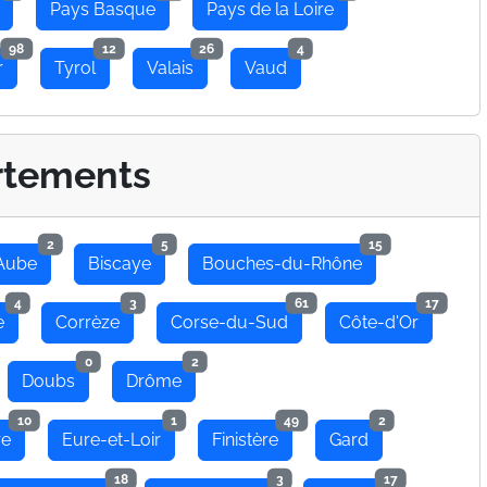
Pays Basque
Pays de la Loire
98
12
26
4
r
Tyrol
Valais
Vaud
rtements
2
5
15
Aube
Biscaye
Bouches-du-Rhône
4
3
61
17
e
Corrèze
Corse-du-Sud
Côte-d'Or
0
2
Doubs
Drôme
10
1
49
2
re
Eure-et-Loir
Finistère
Gard
18
3
17