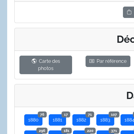
Déc
Carte des
Par référence
photos
D
76
17
71
107
1880
1881
1882
1883
188
296
181
220
371