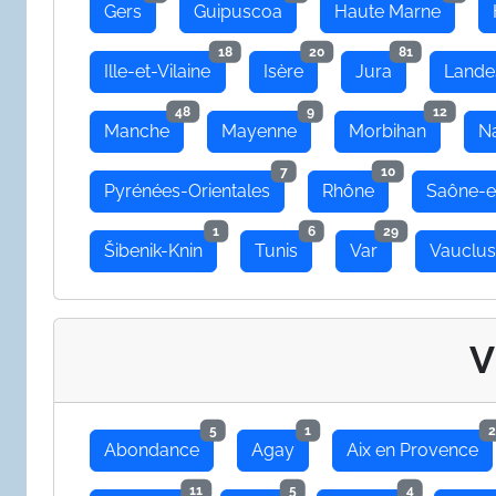
Gers
Guipuscoa
Haute Marne
18
20
81
Ille-et-Vilaine
Isère
Jura
Lande
48
9
12
Manche
Mayenne
Morbihan
N
7
10
Pyrénées-Orientales
Rhône
Saône-e
1
6
29
Šibenik-Knin
Tunis
Var
Vauclu
V
5
1
2
Abondance
Agay
Aix en Provence
11
5
4