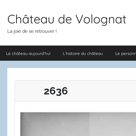
Aller
au
Château de Volognat
contenu
La joie de se retrouver !
Le château aujourd’hui
L’histoire du château
Le person
2636