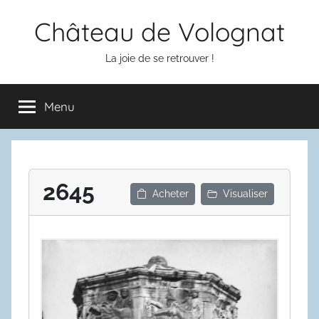
Aller
Château de Volognat
au
contenu
La joie de se retrouver !
Menu
2645
Acheter
Visualiser