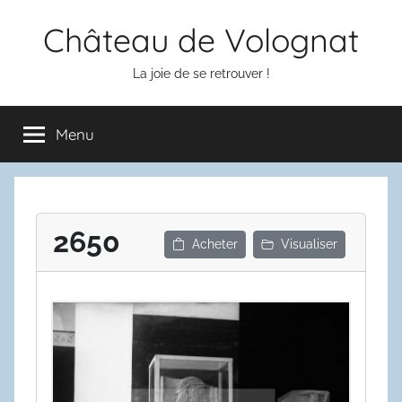
Aller
Château de Volognat
au
contenu
La joie de se retrouver !
Menu
2650
Acheter
Visualiser