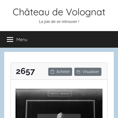
Aller
Château de Volognat
au
contenu
La joie de se retrouver !
Menu
2657
Acheter
Visualiser