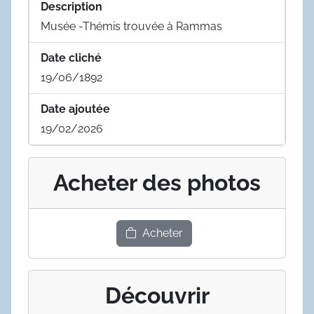
Description
Musée -Thémis trouvée à Rammas
Date cliché
19/06/1892
Date ajoutée
19/02/2026
Acheter des photos
Acheter
Découvrir