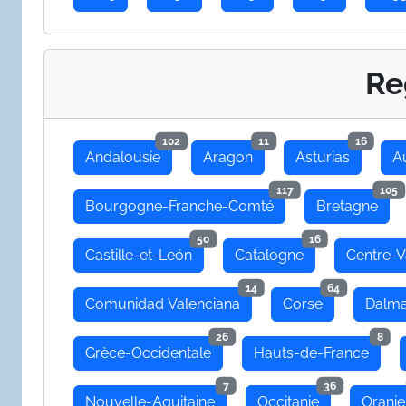
Re
102
11
16
Andalousie
Aragon
Asturias
A
117
105
Bourgogne-Franche-Comté
Bretagne
50
16
Castille-et-León
Catalogne
Centre-V
14
64
Comunidad Valenciana
Corse
Dalma
26
8
Grèce-Occidentale
Hauts-de-France
7
36
Nouvelle-Aquitaine
Occitanie
Oranie