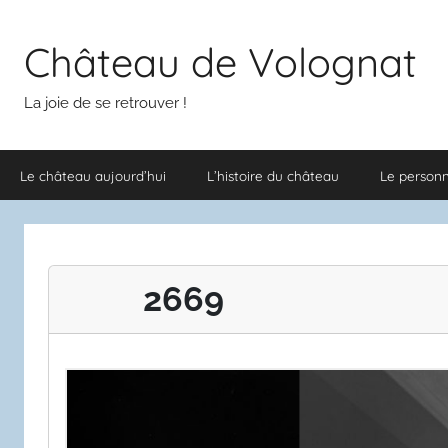
Aller
au
Château de Volognat
contenu
La joie de se retrouver !
Le château aujourd’hui
L’histoire du château
Le person
2669