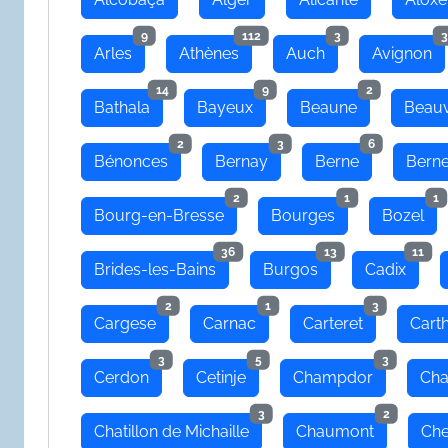
9
112
3
3
Arles
Athènes
Auch
Avignon
14
9
2
Bathala
Bayeux
Beaune
Beauv
2
3
6
Bénonces
Bernay
Berne
Bern
2
1
1
Bourg-en-Bresse
Bourges
Bozel
36
13
11
Brides-les-Bains
Burgos
Cadix
2
1
3
Cargese
Carnac
Carteret
Cart
3
5
3
Cerdon
Cetinje
Champdor
Cha
3
2
Chatillon de Michaille
Chaumont
Che