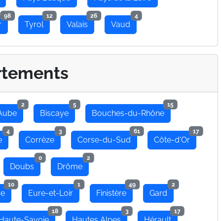
98
12
26
4
r
Tyrol
Valais
Vaud
rtements
2
5
15
Aube
Biscaye
Bouches-du-Rhône
4
3
61
17
e
Corrèze
Corse-du-Sud
Côte-d'Or
0
2
Doubs
Drôme
10
1
49
2
re
Eure-et-Loir
Finistère
Gard
18
3
17
Haute-Savoie
Hautes Alpes
Hérault