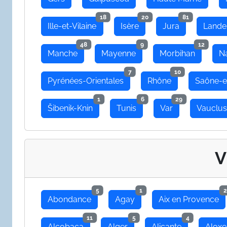
18
20
81
Ille-et-Vilaine
Isère
Jura
Lande
48
9
12
Manche
Mayenne
Morbihan
N
7
10
Pyrénées-Orientales
Rhône
Saône-e
1
6
29
Šibenik-Knin
Tunis
Var
Vauclu
V
5
1
2
Abondance
Agay
Aix en Provence
11
5
4
Alcobaça
Alger
Alicante
Aloxe