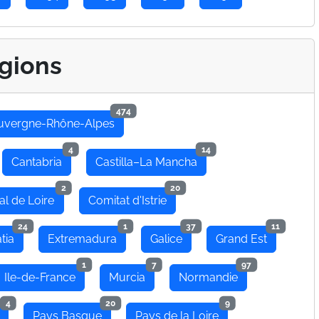
gions
474
uvergne-Rhône-Alpes
4
14
Cantabria
Castilla–La Mancha
2
20
al de Loire
Comitat d'Istrie
24
1
37
11
tia
Extremadura
Galice
Grand Est
1
7
97
Ile-de-France
Murcia
Normandie
4
20
9
Pays Basque
Pays de la Loire