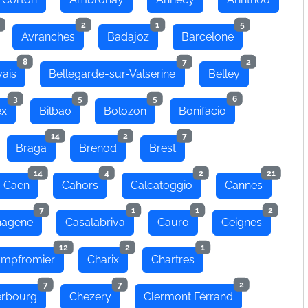
2
1
5
Avranches
Badajoz
Barcelone
8
7
2
ais
Bellegarde-sur-Valserine
Belley
3
5
5
6
ex
Bilbao
Bolozon
Bonifacio
14
2
7
Braga
Brenod
Brest
14
4
2
21
Caen
Cahors
Calcatoggio
Cannes
7
1
1
2
hagene
Casalabriva
Cauro
Ceignes
12
2
1
mpfromier
Charix
Chartres
7
7
2
rbourg
Chezery
Clermont Férrand