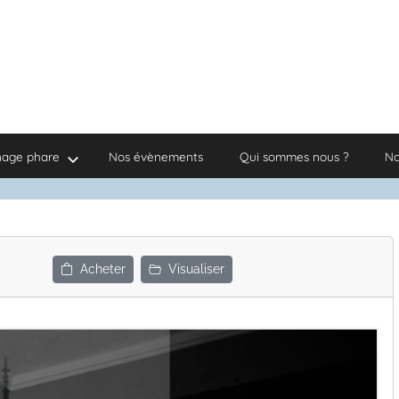
nage phare
Nos évènements
Qui sommes nous ?
No
Acheter
Visualiser