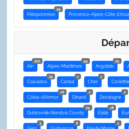
29
Péloponnèse
Provence-Alpes-Côte d'Azu
Dépa
322
44
25
Ain
Alpes-Maritimes
Argolide
39
1
1
Calvados
Cantal
Cher
Corinthi
26
2
2
Côtes-d'Armor
Dinard
Dordogne
24
18
Dubrovnik-Neretva County
Élide
Eu
3
8
2
Gers
Guipuscoa
Haute Marne