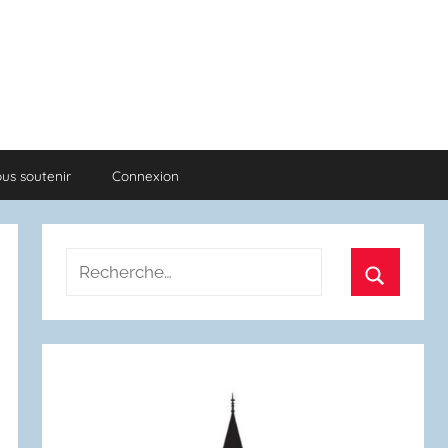
us soutenir
Connexion
Recherche
pour
Recherch
: