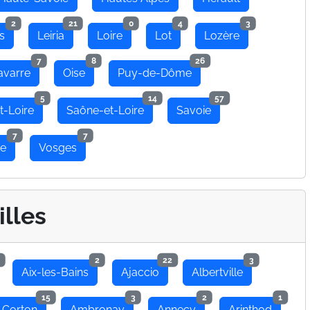
2
21
0
4
3
s
Leiria
Loire
Lot
Lozère
7
8
26
avarre
Oise
Puy-de-Dôme
5
14
57
t-Loire
Saône-et-Loire
Savoie
7
7
se
Vosges
illes
2
22
3
Aix-les-Bains
Ajaccio
Albertville
15
3
2
1
 Corton
Ambronay
Annecy
Arinthod