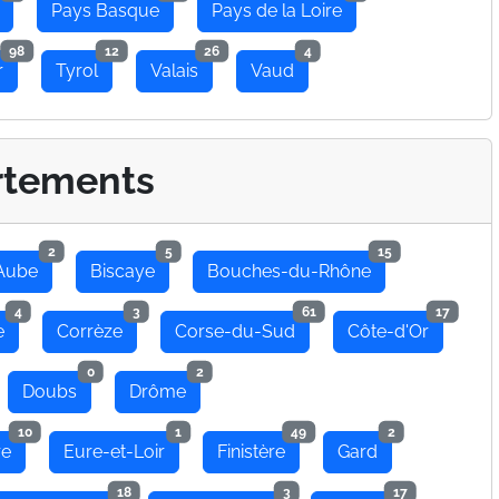
Pays Basque
Pays de la Loire
98
12
26
4
r
Tyrol
Valais
Vaud
rtements
2
5
15
Aube
Biscaye
Bouches-du-Rhône
4
3
61
17
e
Corrèze
Corse-du-Sud
Côte-d'Or
0
2
Doubs
Drôme
10
1
49
2
re
Eure-et-Loir
Finistère
Gard
18
3
17