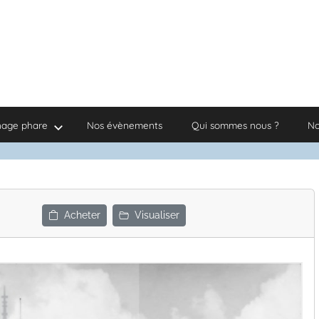
nage phare
Nos évènements
Qui sommes nous ?
No
Acheter
Visualiser