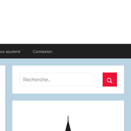
us soutenir
Connexion
Recherche
pour
Recherch
: