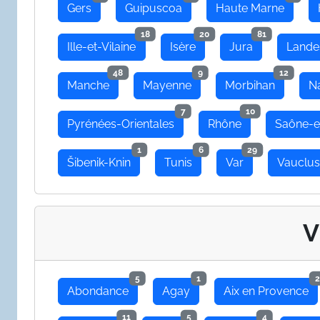
Gers
Guipuscoa
Haute Marne
18
20
81
Ille-et-Vilaine
Isère
Jura
Lande
48
9
12
Manche
Mayenne
Morbihan
N
7
10
Pyrénées-Orientales
Rhône
Saône-e
1
6
29
Šibenik-Knin
Tunis
Var
Vauclu
V
5
1
2
Abondance
Agay
Aix en Provence
11
5
4