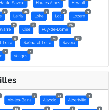
Haute-Savoie
Hautes Alpes
Hérault
2
21
0
4
3
s
Leiria
Loire
Lot
Lozère
7
8
26
avarre
Oise
Puy-de-Dôme
5
14
57
t-Loire
Saône-et-Loire
Savoie
7
7
se
Vosges
illes
2
22
3
Aix-les-Bains
Ajaccio
Albertville
15
3
2
1