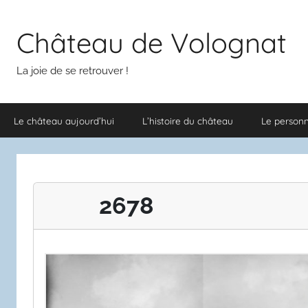
Aller
au
Château de Volognat
contenu
La joie de se retrouver !
Le château aujourd’hui
L’histoire du château
Le person
2678