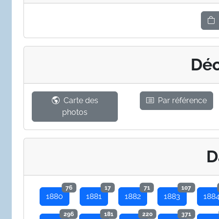
Déc
Carte des
Par référence
photos
D
76
17
71
107
1880
1881
1882
1883
188
296
181
220
371