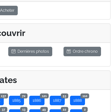
Acheter
ouvrir
Dernières photos
Ordre chrono
ates
137
72
121
53
110
4
1885
1886
1887
1888
37
13
49
22
2