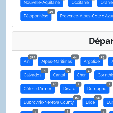
Nouvelle-Aquitaine
Occitanie
Oranie
29
Péloponnèse
Provence-Alpes-Côte d'Azu
Dépa
322
44
25
Ain
Alpes-Maritimes
Argolide
39
1
1
Calvados
Cantal
Cher
Corinthi
26
2
2
Côtes-d'Armor
Dinard
Dordogne
24
18
Dubrovnik-Neretva County
Élide
Eu
3
8
2