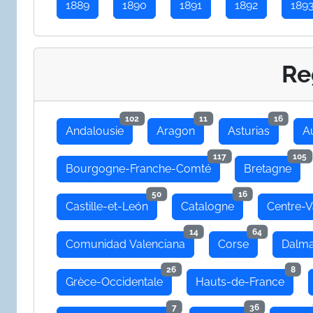
1889
1890
1891
1892
189
Re
102
11
16
Andalousie
Aragon
Asturias
A
117
105
Bourgogne-Franche-Comté
Bretagne
50
16
Castille-et-León
Catalogne
Centre-V
14
64
Comunidad Valenciana
Corse
Dalma
26
8
Grèce-Occidentale
Hauts-de-France
7
36