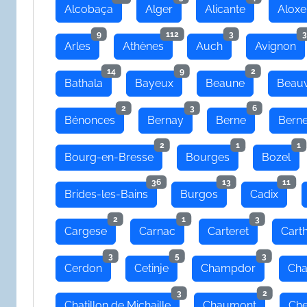
Alcobaça
Alger
Alicante
Aloxe
9
112
3
3
Arles
Athènes
Auch
Avignon
14
9
2
Bathala
Bayeux
Beaune
Beauv
2
3
6
Bénonces
Bernay
Berne
Bern
2
1
1
Bourg-en-Bresse
Bourges
Bozel
36
13
11
Brides-les-Bains
Burgos
Cadix
2
1
3
Cargese
Carnac
Carteret
Cart
3
5
3
Cerdon
Cetinje
Champdor
Cha
3
2
Chatillon de Michaille
Chaumont
Che