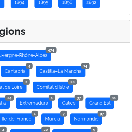
3
1894
1895
1896
2892
gions
474
uvergne-Rhône-Alpes
4
14
Cantabria
Castilla–La Mancha
2
20
al de Loire
Comitat d'Istrie
24
1
37
11
tia
Extremadura
Galice
Grand Est
1
7
97
Ile-de-France
Murcia
Normandie
4
20
9