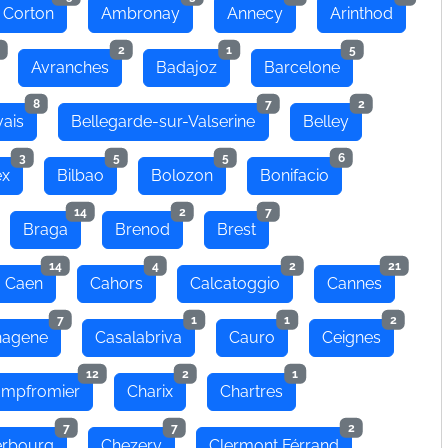
 Corton
Ambronay
Annecy
Arinthod
2
1
5
Avranches
Badajoz
Barcelone
8
7
2
ais
Bellegarde-sur-Valserine
Belley
3
5
5
6
ex
Bilbao
Bolozon
Bonifacio
14
2
7
Braga
Brenod
Brest
14
4
2
21
Caen
Cahors
Calcatoggio
Cannes
7
1
1
2
hagene
Casalabriva
Cauro
Ceignes
12
2
1
mpfromier
Charix
Chartres
7
7
2
rbourg
Chezery
Clermont Férrand