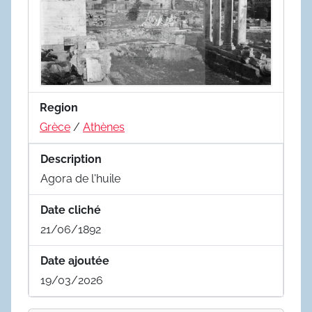
Region
Grèce
/
Athènes
Description
Agora de l'huile
Date cliché
21/06/1892
Date ajoutée
19/03/2026