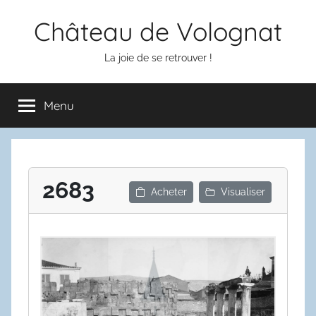
Aller
Château de Volognat
au
contenu
La joie de se retrouver !
Menu
2683
Acheter
Visualiser