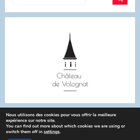
pour
Recherc
:
Nous utilisons des cookies pour vous offrir la meilleure
WordPress Theme: Donovan by ThemeZee.
expérience sur notre site.
You can find out more about which cookies we are using or
switch them off in
settings
.