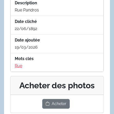
Description
Rue Pandros
Date cliché
22/06/1892
Date ajoutée
19/03/2026
Mots clés
Rue
Acheter des photos
Acheter