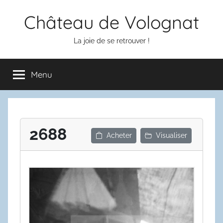
Aller
Château de Volognat
au
contenu
La joie de se retrouver !
Menu
2688
Acheter
Visualiser