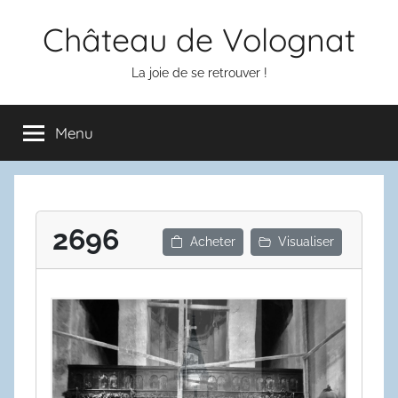
Aller
Château de Volognat
au
contenu
La joie de se retrouver !
Menu
2696
Acheter
Visualiser