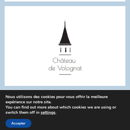
:
Nous utilisons des cookies pour vous offrir la meilleure
WordPress Theme: Donovan by ThemeZee.
expérience sur notre site.
You can find out more about which cookies we are using or
switch them off in
settings
.
Politique de confidentialité
Accepter