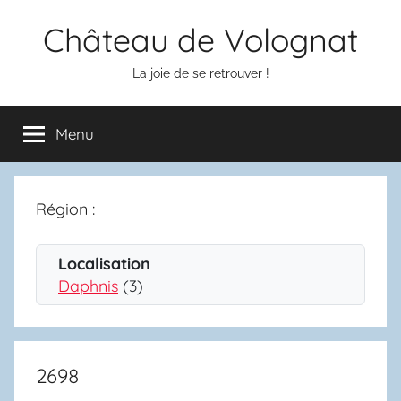
Aller
Château de Volognat
au
contenu
La joie de se retrouver !
Menu
Région :
Localisation
Daphnis
(3)
2698