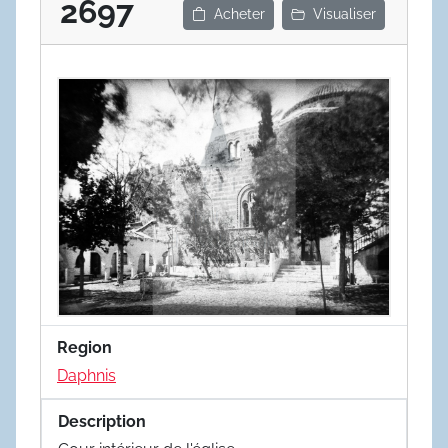
2697
Acheter
Visualiser
Region
Daphnis
Description