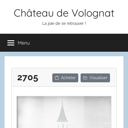
Aller
Château de Volognat
au
contenu
La joie de se retrouver !
Menu
2705
Acheter
Visualiser