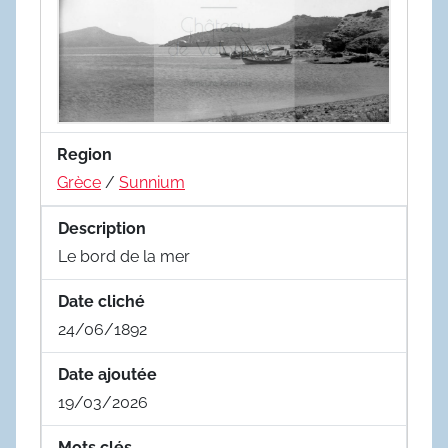
Region
Grèce
/
Sunnium
Description
Le bord de la mer
Date cliché
24/06/1892
Date ajoutée
19/03/2026
Mots clés