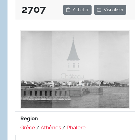
2707
Acheter
Visualiser
Region
Grèce
/
Athènes
/
Phalere