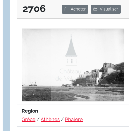
2706
Acheter
Visualiser
Region
Grèce
/
Athènes
/
Phalere