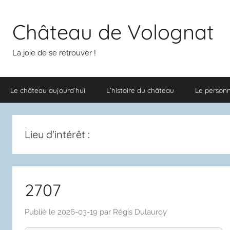
Aller
au
Château de Volognat
contenu
La joie de se retrouver !
Le château aujourd’hui
L’histoire du château
Le person
Lieu d'intérêt :
2707
Publié le
2026-03-19
par
Régis Dulauroy