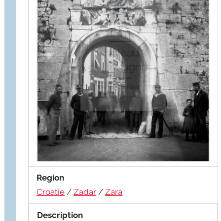
Region
Croatie
/
Zadar
/
Zara
Description