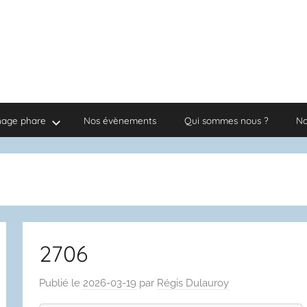
nage phare
Nos évènements
Qui sommes nous ?
No
2706
Publié le
2026-03-19
par
Régis Dulauroy