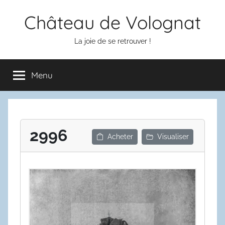
Aller
Château de Volognat
au
contenu
La joie de se retrouver !
Menu
2996
Acheter
Visualiser