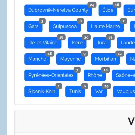
24
18
Dubrovnik-Neretva County
Élide
Eu
3
8
2
Gers
Guipuscoa
Haute Marne
18
20
81
Ille-et-Vilaine
Isère
Jura
Lande
48
9
12
Manche
Mayenne
Morbihan
N
7
10
Pyrénées-Orientales
Rhône
Saône-e
1
6
29
Šibenik-Knin
Tunis
Var
Vauclu
V