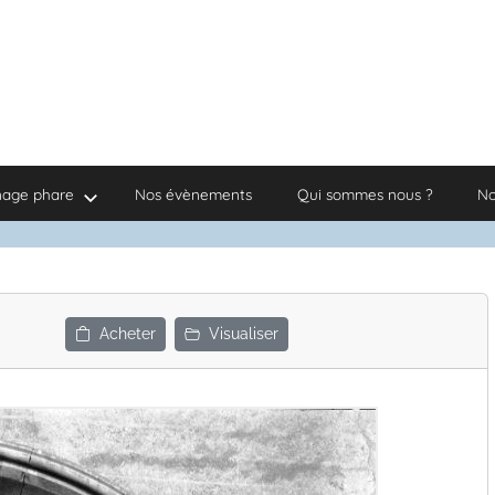
nage phare
Nos évènements
Qui sommes nous ?
No
Acheter
Visualiser