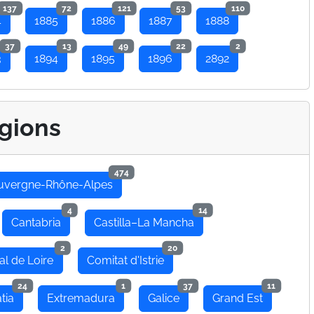
137
72
121
53
110
4
1885
1886
1887
1888
37
13
49
22
2
3
1894
1895
1896
2892
gions
474
uvergne-Rhône-Alpes
4
14
Cantabria
Castilla–La Mancha
2
20
al de Loire
Comitat d'Istrie
24
1
37
11
tia
Extremadura
Galice
Grand Est