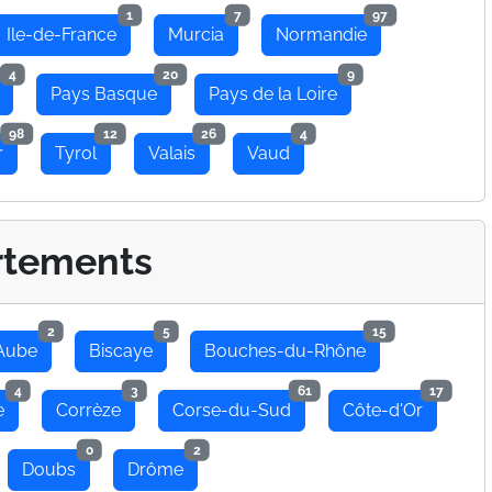
1
7
97
Ile-de-France
Murcia
Normandie
4
20
9
Pays Basque
Pays de la Loire
98
12
26
4
r
Tyrol
Valais
Vaud
rtements
2
5
15
Aube
Biscaye
Bouches-du-Rhône
4
3
61
17
e
Corrèze
Corse-du-Sud
Côte-d'Or
0
2
Doubs
Drôme