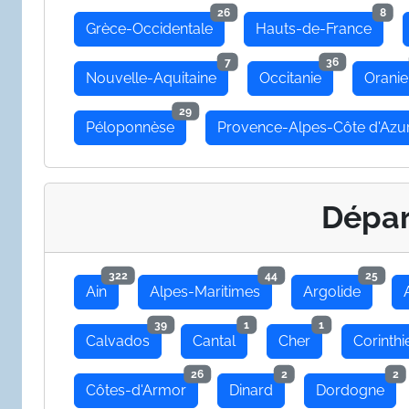
26
8
Grèce-Occidentale
Hauts-de-France
7
36
Nouvelle-Aquitaine
Occitanie
Oranie
29
Péloponnèse
Provence-Alpes-Côte d'Azu
Dépa
322
44
25
Ain
Alpes-Maritimes
Argolide
39
1
1
Calvados
Cantal
Cher
Corinthi
26
2
2
Côtes-d'Armor
Dinard
Dordogne