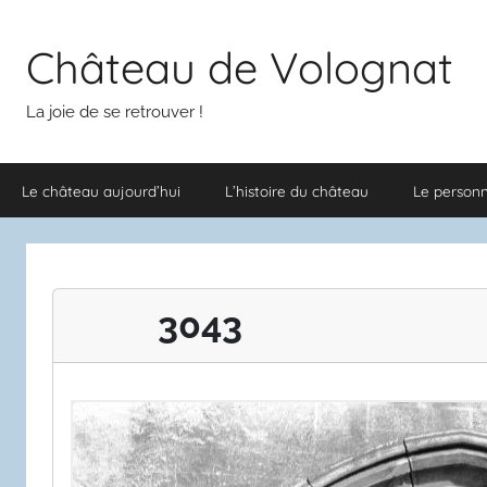
Aller
au
Château de Volognat
contenu
La joie de se retrouver !
Le château aujourd’hui
L’histoire du château
Le person
3043