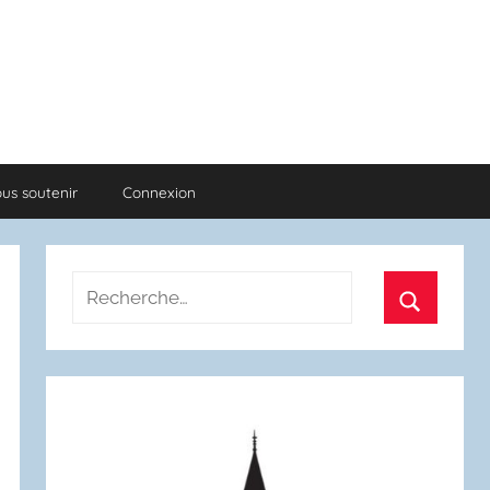
us soutenir
Connexion
Recherche
pour
Recherch
: