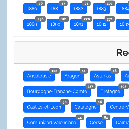
76
17
71
107
1880
1881
1882
1883
188
296
181
220
371
1889
1890
1891
1892
189
Re
102
11
16
Andalousie
Aragon
Asturias
A
117
105
Bourgogne-Franche-Comté
Bretagne
50
16
Castille-et-León
Catalogne
Centre-V
14
64
Comunidad Valenciana
Corse
Dalma