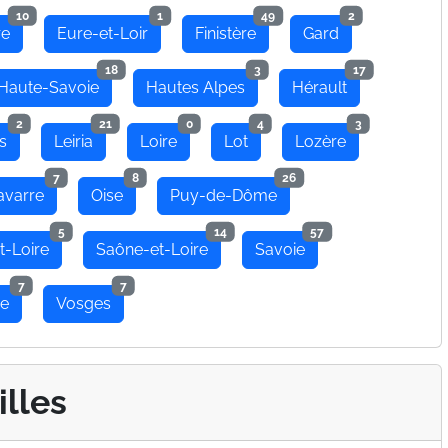
10
1
49
2
re
Eure-et-Loir
Finistère
Gard
18
3
17
Haute-Savoie
Hautes Alpes
Hérault
2
21
0
4
3
s
Leiria
Loire
Lot
Lozère
7
8
26
avarre
Oise
Puy-de-Dôme
5
14
57
t-Loire
Saône-et-Loire
Savoie
7
7
se
Vosges
illes