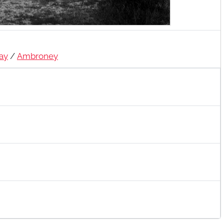
ay
/
Ambroney