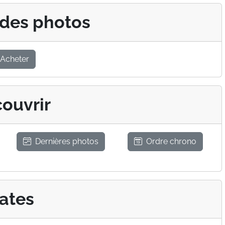
 des photos
Acheter
ouvrir
Dernières photos
Ordre chrono
ates