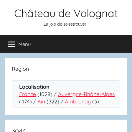
Aller
Château de Volognat
au
contenu
La joie de se retrouver !
Menu
Région :
Localisation
France
(1028) /
Auvergne-Rhône-Alpes
(474) /
Ain
(322) /
Ambronay
(3)
3044