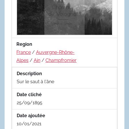
Region
France
/
Auvergne-Rhône-
Alpes
/
Ain
/
Champfromier
Description
Sur le saut à l'âne
Date cliché
25/09/1895
Date ajoutée
10/01/2021