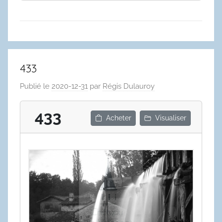
433
Publié le
2020-12-31
par
Régis Dulauroy
433
Acheter
Visualiser