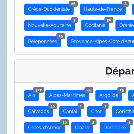
26
8
Grèce-Occidentale
Hauts-de-France
7
36
Nouvelle-Aquitaine
Occitanie
Oranie
29
Péloponnèse
Provence-Alpes-Côte d'Azu
Dépa
322
44
25
Ain
Alpes-Maritimes
Argolide
39
1
1
Calvados
Cantal
Cher
Corinthi
26
2
2
Côtes-d'Armor
Dinard
Dordogne