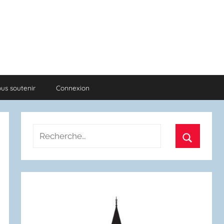
us soutenir
Connexion
Recherche
pour
Recherch
: