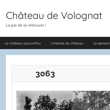
Aller
au
Château de Volognat
contenu
La joie de se retrouver !
Le château aujourd’hui
L’histoire du château
Le person
3063