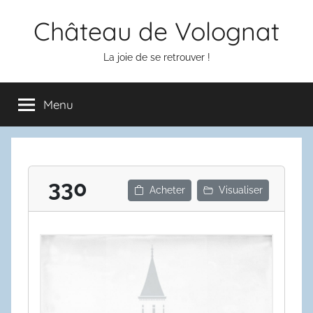
Aller
Château de Volognat
au
contenu
La joie de se retrouver !
Menu
330
Acheter
Visualiser