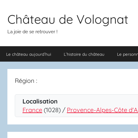
Aller
au
Château de Volognat
contenu
La joie de se retrouver !
Le château aujourd’hui
L’histoire du château
Le person
Région :
Localisation
France
(1028) /
Provence-Alpes-Côte d'A