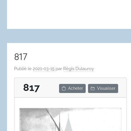
817
Publié le
2021-03-15
par
Régis Dulauroy
817
Acheter
Visualiser