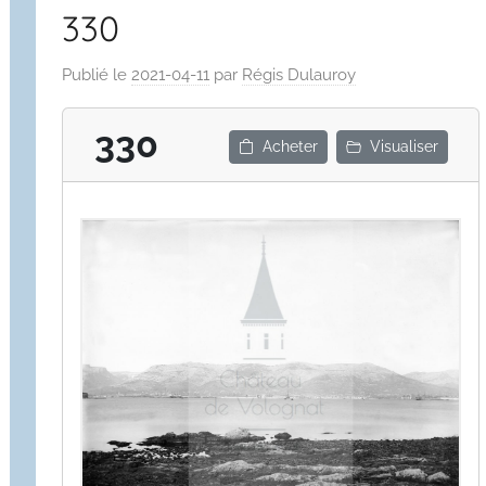
330
Publié le
2021-04-11
par
Régis Dulauroy
330
Acheter
Visualiser