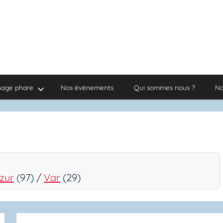
nage phare
Nos évènements
Qui sommes nous ?
No
zur
(97) /
Var
(29)