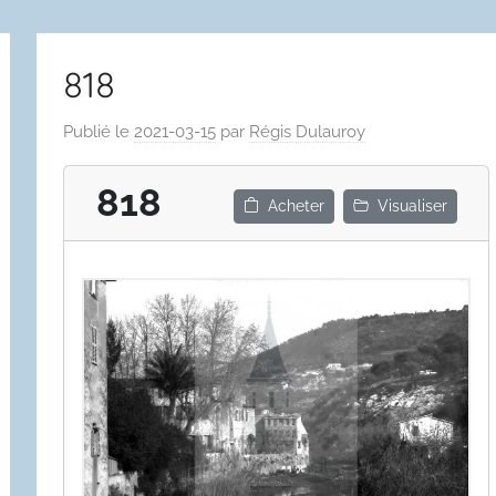
818
Publié le
2021-03-15
par
Régis Dulauroy
818
Acheter
Visualiser