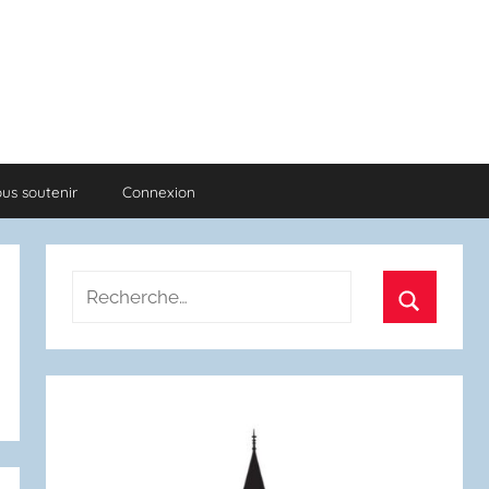
us soutenir
Connexion
Recherche
pour
Recherch
: