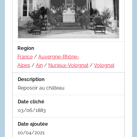
Region
France
/
Auvergne-Rhône-
Alpes
/
Ain
/
Nurieux-Volognat
/
Volognat
Description
Reposoir au château
Date cliché
03/06/1883
Date ajoutée
10/04/2021