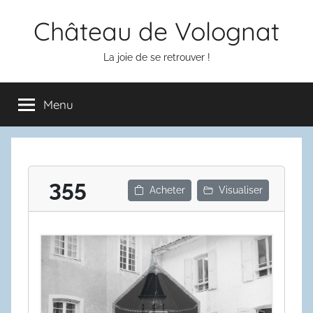
Aller
Château de Volognat
au
contenu
La joie de se retrouver !
Menu
355
Acheter
Visualiser