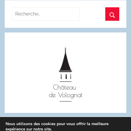
Recherche
pour
Recherc
:
Nous utilisons des cookies pour vous offrir la meilleure
WordPress Theme: Donovan by ThemeZee.
expérience sur notre site.