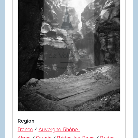
Region
France
/
Auvergne-Rhône-