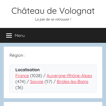
Aller
Château de Volognat
au
contenu
La joie de se retrouver !
Menu
Région :
Localisation
France
(1028) /
Auvergne-Rhône-Alpes
(474) /
Savoie
(57) /
Brides-les-Bains
(36)