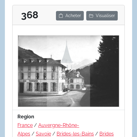
368
Acheter
Visualiser
Region
France
/
Auvergne-Rhône-
Alpes
/
Savoie
/
Brides-les-Bains
/
Brides