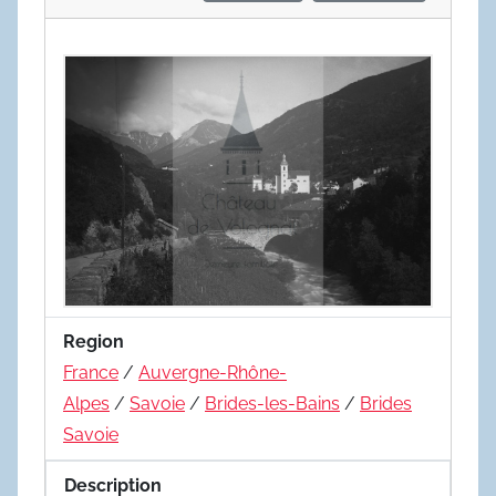
Region
France
/
Auvergne-Rhône-
Alpes
/
Savoie
/
Brides-les-Bains
/
Brides
Savoie
Description