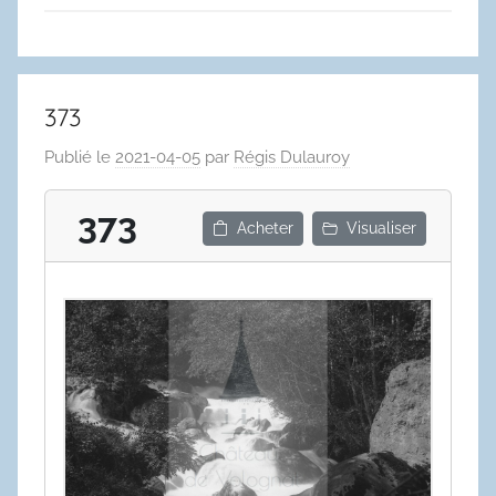
373
Publié le
2021-04-05
par
Régis Dulauroy
373
Acheter
Visualiser