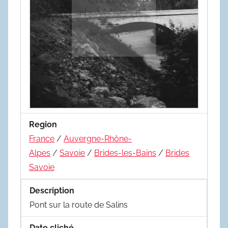
Region
France
/
Auvergne-Rhône-
Alpes
/
Savoie
/
Brides-les-Bains
/
Brides
Savoie
Description
Pont sur la route de Salins
Date cliché