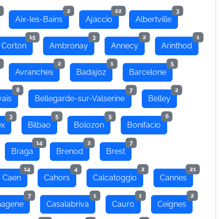
2
22
3
Aix-les-Bains
Ajaccio
Albertville
15
3
2
1
 Corton
Ambronay
Annecy
Arinthod
2
1
5
Avranches
Badajoz
Barcelone
8
7
2
ais
Bellegarde-sur-Valserine
Belley
3
5
5
6
ex
Bilbao
Bolozon
Bonifacio
14
2
7
Braga
Brenod
Brest
14
4
2
21
Caen
Cahors
Calcatoggio
Cannes
7
1
1
2
hagene
Casalabriva
Cauro
Ceignes