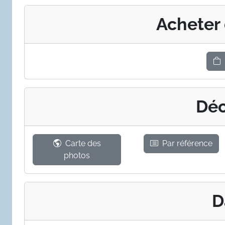
Acheter
Déc
Carte des
Par référence
photos
D