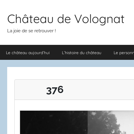
Aller
au
Château de Volognat
contenu
La joie de se retrouver !
Le château aujourd’hui
L’histoire du château
Le person
376