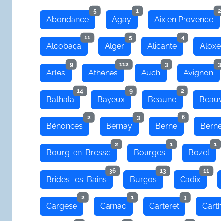
5
1
2
Abondance
Agay
Aix en Provence
11
5
4
Alcobaça
Alger
Alicante
Aloxe
9
112
3
3
Arles
Athènes
Auch
Avignon
14
9
2
Bathala
Bayeux
Beaune
Beauv
2
3
6
Bénonces
Bernay
Berne
Bern
2
1
1
Bourg-en-Bresse
Bourges
Bozel
36
13
11
Brides-les-Bains
Burgos
Cadix
2
1
3
Cargese
Carnac
Carteret
Cart