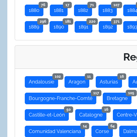
76
17
71
107
1880
1881
1882
1883
188
296
181
220
371
1889
1890
1891
1892
189
Re
102
11
16
Andalousie
Aragon
Asturias
A
117
105
Bourgogne-Franche-Comté
Bretagne
50
16
Castille-et-León
Catalogne
Centre-V
14
64
Comunidad Valenciana
Corse
Dalma