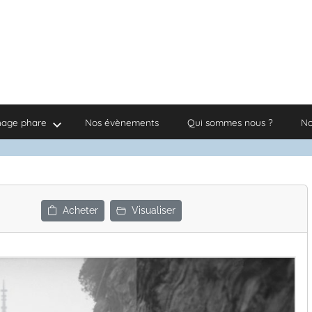
nage phare
Nos évènements
Qui sommes nous ?
No
Acheter
Visualiser