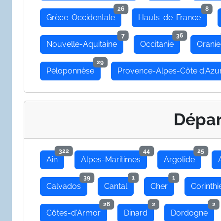
26
8
Grèce-Occidentale
Hauts-de-France
7
36
Nouvelle-Aquitaine
Occitanie
Oranie
29
Péloponnèse
Provence-Alpes-Côte d'Azu
Dépa
322
44
25
Ain
Alpes-Maritimes
Argolide
39
1
1
Calvados
Cantal
Cher
Corinthi
26
2
2
Côtes-d'Armor
Dinard
Dordogne