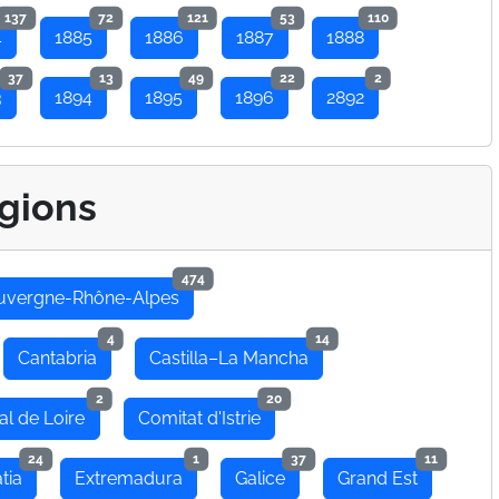
137
72
121
53
110
4
1885
1886
1887
1888
37
13
49
22
2
3
1894
1895
1896
2892
gions
474
uvergne-Rhône-Alpes
4
14
Cantabria
Castilla–La Mancha
2
20
al de Loire
Comitat d'Istrie
24
1
37
11
tia
Extremadura
Galice
Grand Est