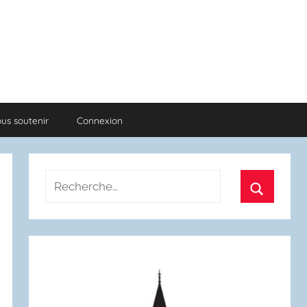
us soutenir
Connexion
Recherche
pour
Recherch
: