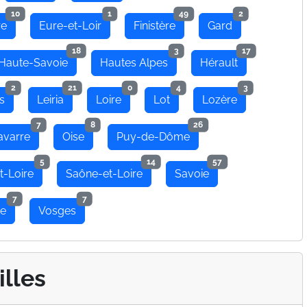
10
1
49
2
re
Eure-et-Loir
Finistère
Gard
18
3
17
Haute-Savoie
Hautes Alpes
Hérault
2
21
0
4
3
s
Leiria
Loire
Lot
Lozère
7
8
26
avarre
Oise
Puy-de-Dôme
5
14
57
t-Loire
Saône-et-Loire
Savoie
7
7
se
Vosges
illes