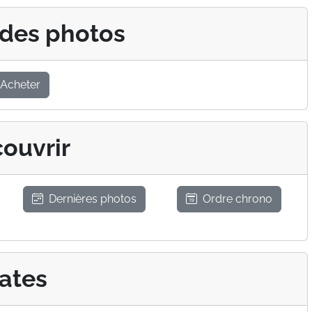
 des photos
Acheter
ouvrir
Dernières photos
Ordre chrono
ates