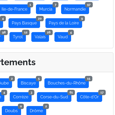
1
7
97
Ile-de-France
Murcia
Normandie
4
20
9
Pays Basque
Pays de la Loire
98
12
26
4
r
Tyrol
Valais
Vaud
rtements
2
5
15
Aube
Biscaye
Bouches-du-Rhône
4
3
61
17
e
Corrèze
Corse-du-Sud
Côte-d'Or
0
2
Doubs
Drôme