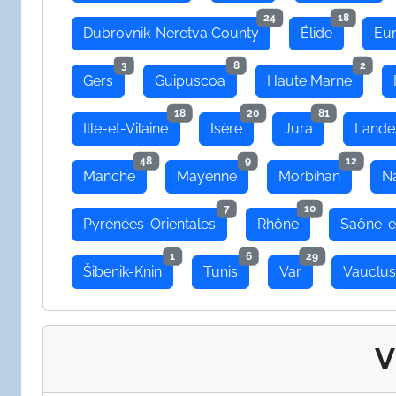
24
18
Dubrovnik-Neretva County
Élide
Eu
3
8
2
Gers
Guipuscoa
Haute Marne
18
20
81
Ille-et-Vilaine
Isère
Jura
Lande
48
9
12
Manche
Mayenne
Morbihan
N
7
10
Pyrénées-Orientales
Rhône
Saône-e
1
6
29
Šibenik-Knin
Tunis
Var
Vauclu
V