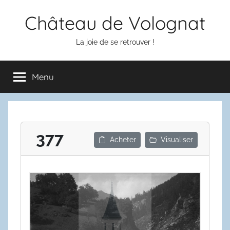
Aller
Château de Volognat
au
contenu
La joie de se retrouver !
Menu
377
Acheter
Visualiser