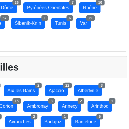
26
7
10
e-Dôme
Pyrénées-Orientales
Rhône
57
1
6
29
e
Šibenik-Knin
Tunis
Var
illes
2
22
3
Aix-les-Bains
Ajaccio
Albertville
15
3
2
1
Corton
Ambronay
Annecy
Arinthod
2
1
5
Avranches
Badajoz
Barcelone