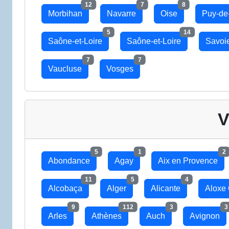
12
7
8
Morbihan
Navarre
Oise
Puy-d
5
14
Saône-et-Loire
Saône-et-Loire
Savoi
7
7
Vaucluse
Vosges
V
5
1
2
Abondance
Agay
Aix en Provence
11
5
4
Alcobaça
Alger
Alicante
Aloxe 
9
112
3
3
Arles
Athènes
Auch
Avignon