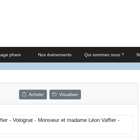
nage phare
Nos évènements
Qui sommes nous ?
N
Acheter
Visualiser