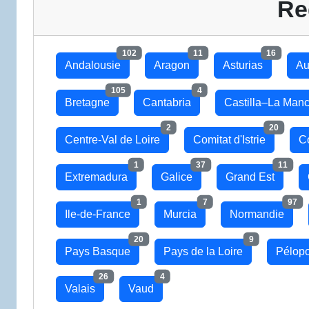
Re
102
11
16
Andalousie
Aragon
Asturias
Au
105
4
Bretagne
Cantabria
Castilla–La Man
2
20
Centre-Val de Loire
Comitat d'Istrie
C
1
37
11
Extremadura
Galice
Grand Est
1
7
97
Ile-de-France
Murcia
Normandie
20
9
Pays Basque
Pays de la Loire
Pélop
26
4
Valais
Vaud