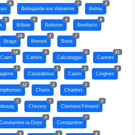
8
7
2
ais
Bellegarde-sur-Valserine
Belley
3
5
5
6
x
Bilbao
Bolozon
Bonifacio
14
2
7
Braga
Brenod
Brest
14
4
2
21
Caen
Cahors
Calcatoggio
Cannes
7
1
1
2
hagene
Casalabriva
Cauro
Ceignes
12
2
1
mpfromier
Charix
Chartres
7
7
2
rbourg
Chezery
Clermont Férrand
5
7
Condamine la Doye
Constantine
4
1
6