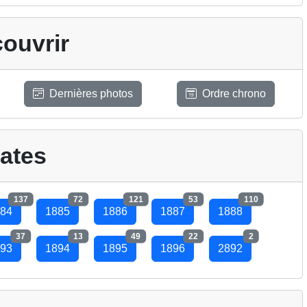
ouvrir
Dernières photos
Ordre chrono
ates
137
72
121
53
110
84
1885
1886
1887
1888
37
13
49
22
2
93
1894
1895
1896
2892