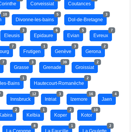
Corinthe
Corveissiat
Coutances
10
5
3
n
Divonne-les-bains
Dol-de-Bretagne
3
6
5
7
Eleusis
Epidaure
Evian
Evreux
7
1
3
2
bourg
Frutigen
Genève
Gerona
7
3
39
2
Grasse
Grenade
Groissiat
1
2
-les-Bains
Hautecourt-Romanèche
7
12
3
16
4
Innsbruck
Intriat
Izernore
Jaen
2
1
2
10
Kabira
Kelbia
Koper
Kotor
8
1
2
La Corogne
La Faucille
La Goulette