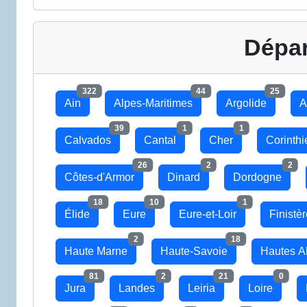
Dépa
322
44
25
Ain
Alpes-Maritimes
Argolide
A
39
1
1
Calvados
Cantal
Cher
Corinthi
26
2
2
Côtes-d'Armor
Dinard
Dordogne
18
10
1
Élide
Eure
Eure-et-Loir
Finistè
2
18
Haute Marne
Haute-Savoie
Hautes A
81
2
21
0
Jura
Landes
Leiria
Loire