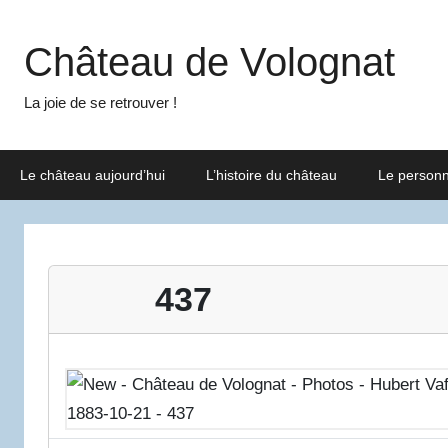
Aller
au
Château de Volognat
contenu
La joie de se retrouver !
Le château aujourd’hui
L’histoire du château
Le person
437