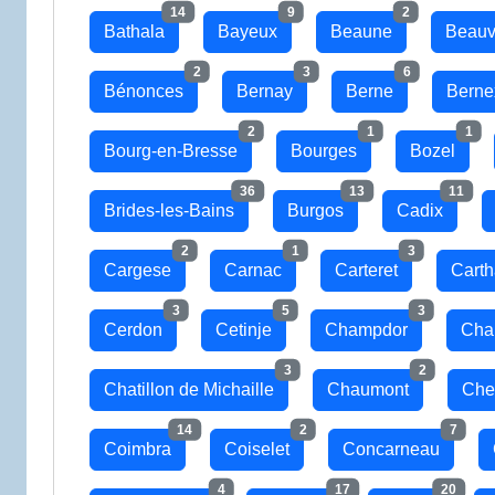
14
9
2
Bathala
Bayeux
Beaune
Beauv
2
3
6
Bénonces
Bernay
Berne
Berne
2
1
1
Bourg-en-Bresse
Bourges
Bozel
36
13
11
Brides-les-Bains
Burgos
Cadix
2
1
3
Cargese
Carnac
Carteret
Cart
3
5
3
Cerdon
Cetinje
Champdor
Cha
3
2
Chatillon de Michaille
Chaumont
Che
14
2
7
Coimbra
Coiselet
Concarneau
4
17
20