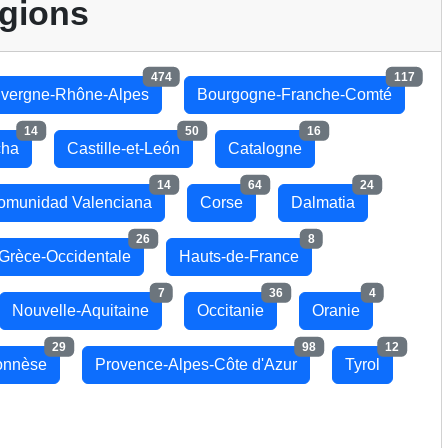
gions
474
117
vergne-Rhône-Alpes
Bourgogne-Franche-Comté
14
50
16
cha
Castille-et-León
Catalogne
14
64
24
omunidad Valenciana
Corse
Dalmatia
26
8
Grèce-Occidentale
Hauts-de-France
7
36
4
Nouvelle-Aquitaine
Occitanie
Oranie
29
98
12
onnèse
Provence-Alpes-Côte d'Azur
Tyrol