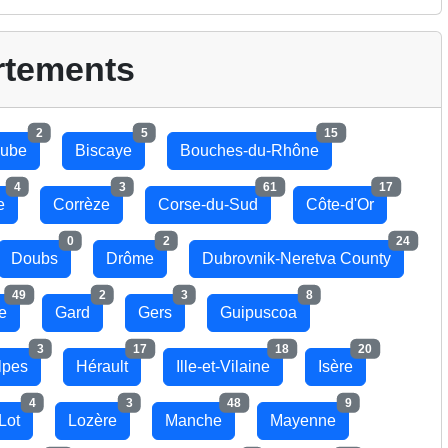
rtements
2
5
15
ube
Biscaye
Bouches-du-Rhône
4
3
61
17
e
Corrèze
Corse-du-Sud
Côte-d'Or
0
2
24
Doubs
Drôme
Dubrovnik-Neretva County
49
2
3
8
re
Gard
Gers
Guipuscoa
3
17
18
20
lpes
Hérault
Ille-et-Vilaine
Isère
4
3
48
9
Lot
Lozère
Manche
Mayenne