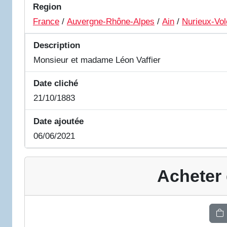
Region
France
/
Auvergne-Rhône-Alpes
/
Ain
/
Nurieux-Vol
Description
Monsieur et madame Léon Vaffier
Date cliché
21/10/1883
Date ajoutée
06/06/2021
Acheter