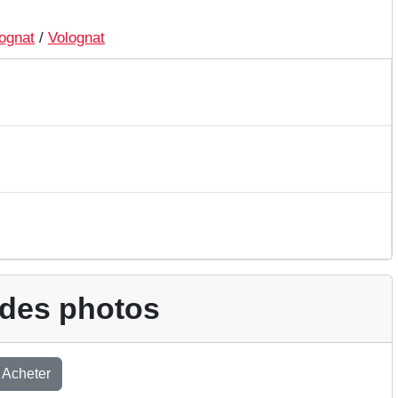
ognat
/
Volognat
 des photos
Acheter