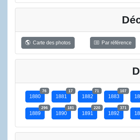
Déc
Carte des photos
Par référence
D
76
17
71
107
1880
1881
1882
1883
18
296
181
220
371
1889
1890
1891
1892
18