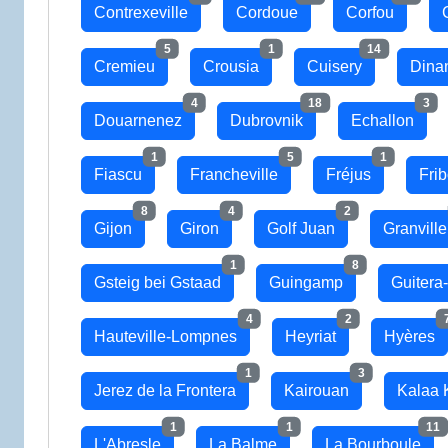
Contrexeville
Cordoue
Corfou
5
1
14
Cremieu
Crousia
Cuisery
Dina
4
18
3
Douarnenez
Dubrovnik
Echallon
1
5
1
Fiascu
Francheville
Fréjus
Fri
8
4
2
Gijon
Giron
Golf Juan
Granville
1
8
Gsteig bei Gstaad
Guingamp
Guitera
4
2
Hauteville-Lompnes
Heyriat
Hyères
1
3
Jerez de la Frontera
Kairouan
Kalaa 
1
1
11
L'Abresle
La Balme
La Bourboule