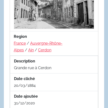
Region
France
/
Auvergne-Rhône-
Alpes
/
Ain
/
Cerdon
Description
Grande rue à Cerdon
Date cliché
20/03/1884
Date ajoutée
31/12/2020