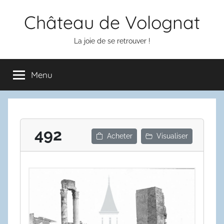
Aller
Château de Volognat
au
contenu
La joie de se retrouver !
Menu
492
Acheter
Visualiser