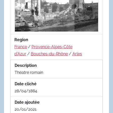
Region
France
/
Provence-Alpes-Côte
d'Azur
/
Bouches-du-Rhône
/
Arles
Description
Théatre romain
Date cliché
28/04/1884
Date ajoutée
20/01/2021