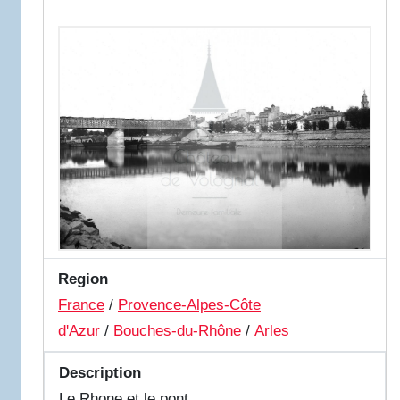
Region
France
/
Provence-Alpes-Côte
d'Azur
/
Bouches-du-Rhône
/
Arles
Description
Le Rhone et le pont