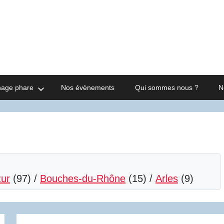
nage phare
Nos évènements
Qui sommes nous ?
N
zur
(97) /
Bouches-du-Rhône
(15) /
Arles
(9)