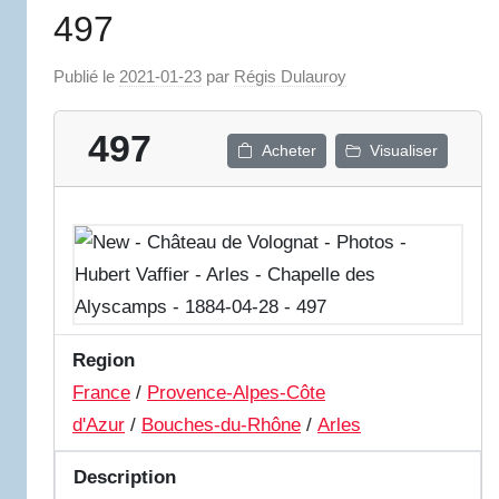
497
Publié le
2021-01-23
par
Régis Dulauroy
497
Acheter
Visualiser
Region
France
/
Provence-Alpes-Côte
d'Azur
/
Bouches-du-Rhône
/
Arles
Description