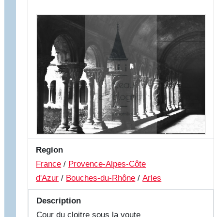
Region
France
/
Provence-Alpes-Côte
d'Azur
/
Bouches-du-Rhône
/
Arles
Description
Cour du cloitre sous la voute