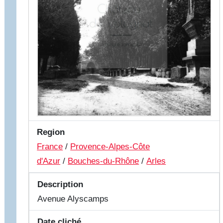
Region
France
/
Provence-Alpes-Côte
d'Azur
/
Bouches-du-Rhône
/
Arles
Description
Avenue Alyscamps
Date cliché