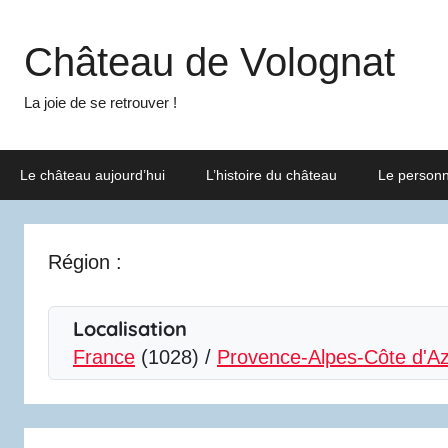
Aller
au
Château de Volognat
contenu
La joie de se retrouver !
Le château aujourd’hui
L’histoire du château
Le person
Région :
Localisation
France
(1028) /
Provence-Alpes-Côte d'A