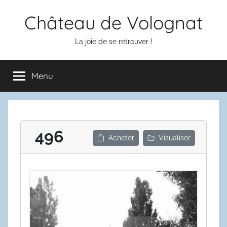
Aller
Château de Volognat
au
contenu
La joie de se retrouver !
Menu
496
Acheter
Visualiser