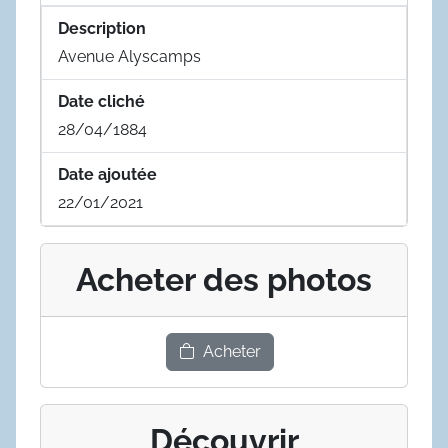
Description
Avenue Alyscamps
Date cliché
28/04/1884
Date ajoutée
22/01/2021
Acheter des photos
Acheter
Découvrir