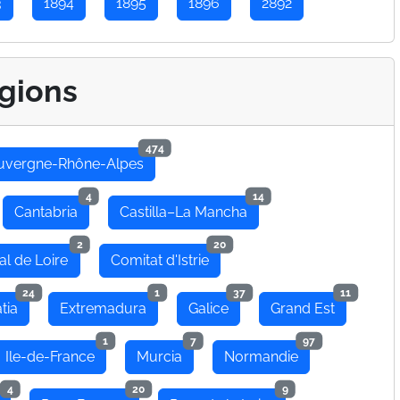
3
1894
1895
1896
2892
gions
474
uvergne-Rhône-Alpes
4
14
Cantabria
Castilla–La Mancha
2
20
al de Loire
Comitat d'Istrie
24
1
37
11
tia
Extremadura
Galice
Grand Est
1
7
97
Ile-de-France
Murcia
Normandie
4
20
9