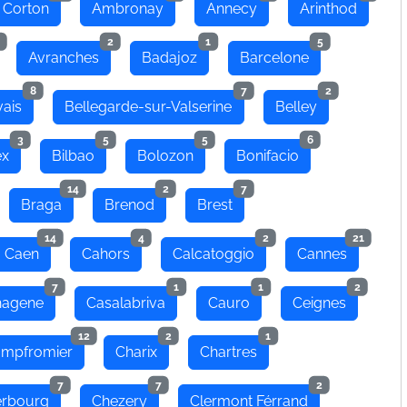
 Corton
Ambronay
Annecy
Arinthod
2
1
5
Avranches
Badajoz
Barcelone
8
7
2
ais
Bellegarde-sur-Valserine
Belley
3
5
5
6
ex
Bilbao
Bolozon
Bonifacio
14
2
7
Braga
Brenod
Brest
14
4
2
21
Caen
Cahors
Calcatoggio
Cannes
7
1
1
2
hagene
Casalabriva
Cauro
Ceignes
12
2
1
mpfromier
Charix
Chartres
7
7
2
rbourg
Chezery
Clermont Férrand