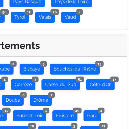
Pays Basque
Pays de la Loire
98
12
26
4
r
Tyrol
Valais
Vaud
rtements
2
5
15
Aube
Biscaye
Bouches-du-Rhône
4
3
61
17
e
Corrèze
Corse-du-Sud
Côte-d'Or
0
2
Doubs
Drôme
10
1
49
2
re
Eure-et-Loir
Finistère
Gard
18
3
17