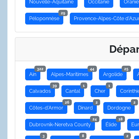
Nouvelle-Aquitaine
Occitanie
Oranie
29
Péloponnèse
Provence-Alpes-Côte d'Azu
Dépa
322
44
25
Ain
Alpes-Maritimes
Argolide
39
1
1
Calvados
Cantal
Cher
Corinthi
26
2
2
Côtes-d'Armor
Dinard
Dordogne
24
18
Dubrovnik-Neretva County
Élide
Eu
3
8
2