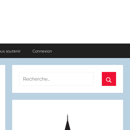
us soutenir
Connexion
Recherche
pour
Recherch
: