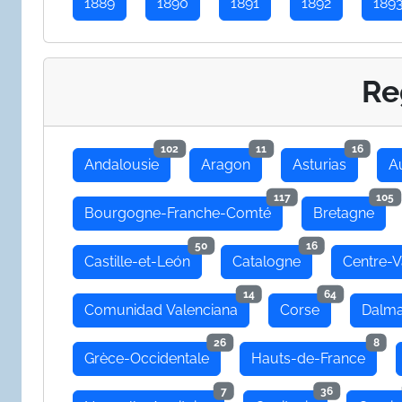
1889
1890
1891
1892
189
Re
102
11
16
Andalousie
Aragon
Asturias
A
117
105
Bourgogne-Franche-Comté
Bretagne
50
16
Castille-et-León
Catalogne
Centre-V
14
64
Comunidad Valenciana
Corse
Dalma
26
8
Grèce-Occidentale
Hauts-de-France
7
36