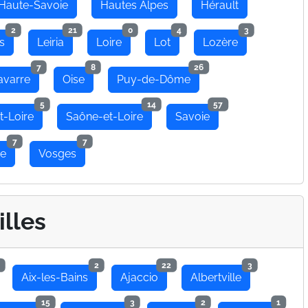
Haute-Savoie
Hautes Alpes
Hérault
2
21
0
4
3
s
Leiria
Loire
Lot
Lozère
7
8
26
avarre
Oise
Puy-de-Dôme
5
14
57
t-Loire
Saône-et-Loire
Savoie
7
7
se
Vosges
illes
2
22
3
Aix-les-Bains
Ajaccio
Albertville
15
3
2
1