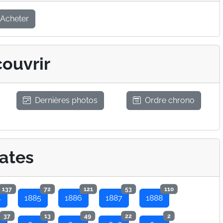
Acheter
ouvrir
Dernières photos
Ordre chrono
ates
137
72
121
53
110
4
1885
1886
1887
1888
37
13
49
22
2