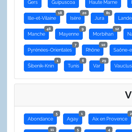
Gers
Guipuscoa
Haute Marne
18
20
81
Ille-et-Vilaine
Isère
Jura
Lande
48
9
12
Manche
Mayenne
Morbihan
N
7
10
Pyrénées-Orientales
Rhône
Saône-e
1
6
29
Šibenik-Knin
Tunis
Var
Vauclu
V
5
1
2
Abondance
Agay
Aix en Provence
11
5
4