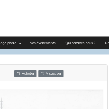
nage phare
Nos évènements
Qui sommes nous ?
No
Acheter
Visualiser