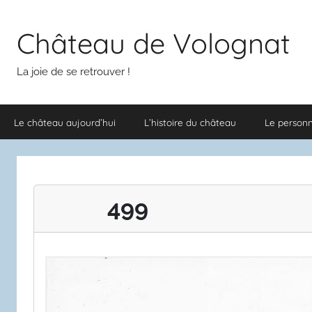
Aller
au
Château de Volognat
contenu
La joie de se retrouver !
Le château aujourd’hui
L’histoire du château
Le person
499