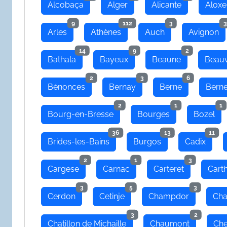
Alcobaça
Alger
Alicante
Aloxe
9
112
3
3
Arles
Athènes
Auch
Avignon
14
9
2
Bathala
Bayeux
Beaune
Beauv
2
3
6
Bénonces
Bernay
Berne
Bern
2
1
1
Bourg-en-Bresse
Bourges
Bozel
36
13
11
Brides-les-Bains
Burgos
Cadix
2
1
3
Cargese
Carnac
Carteret
Cart
3
5
3
Cerdon
Cetinje
Champdor
Cha
3
2
Chatillon de Michaille
Chaumont
Che