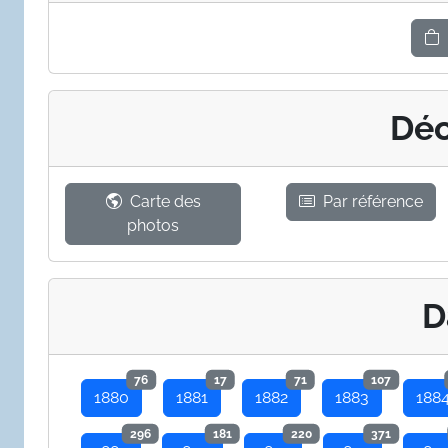
Déc
Carte des
Par référence
photos
D
76
17
71
107
1880
1881
1882
1883
188
296
181
220
371