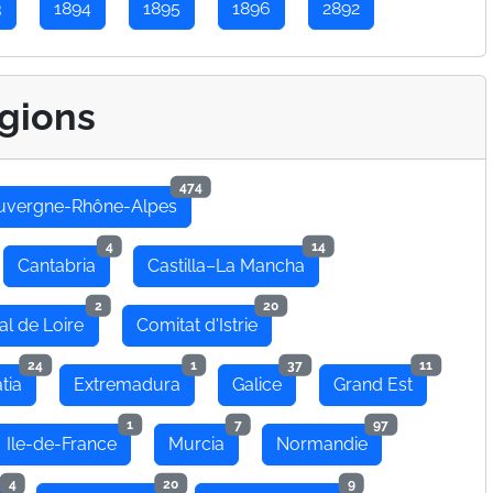
3
1894
1895
1896
2892
gions
474
uvergne-Rhône-Alpes
4
14
Cantabria
Castilla–La Mancha
2
20
al de Loire
Comitat d'Istrie
24
1
37
11
tia
Extremadura
Galice
Grand Est
1
7
97
Ile-de-France
Murcia
Normandie
4
20
9