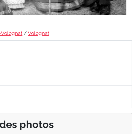
-Volognat
/
Volognat
 des photos