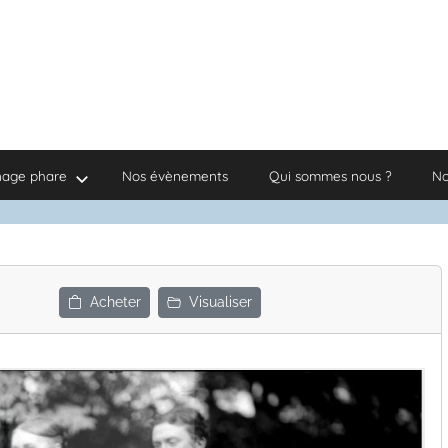
nage phare
Nos évènements
Qui sommes nous ?
No
Acheter
Visualiser