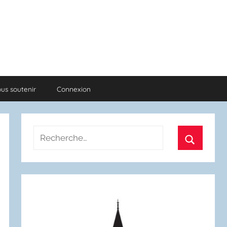
us soutenir
Connexion
Recherche
pour
Recherch
: