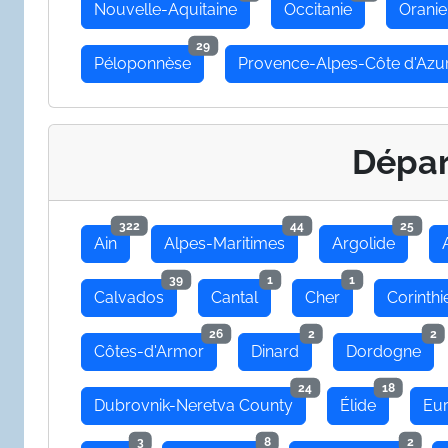
Nouvelle-Aquitaine
Occitanie
Oranie
29
Péloponnèse
Provence-Alpes-Côte d'Azu
Dépa
322
44
25
Ain
Alpes-Maritimes
Argolide
39
1
1
Calvados
Cantal
Cher
Corinthi
26
2
2
Côtes-d'Armor
Dinard
Dordogne
24
18
Dubrovnik-Neretva County
Élide
Eu
3
8
2