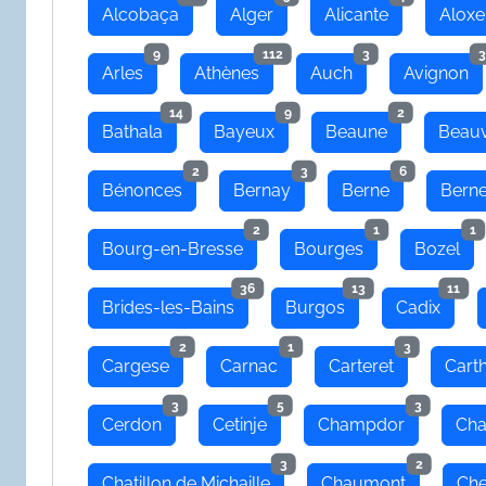
Alcobaça
Alger
Alicante
Aloxe
9
112
3
3
Arles
Athènes
Auch
Avignon
14
9
2
Bathala
Bayeux
Beaune
Beauv
2
3
6
Bénonces
Bernay
Berne
Bern
2
1
1
Bourg-en-Bresse
Bourges
Bozel
36
13
11
Brides-les-Bains
Burgos
Cadix
2
1
3
Cargese
Carnac
Carteret
Cart
3
5
3
Cerdon
Cetinje
Champdor
Cha
3
2
Chatillon de Michaille
Chaumont
Che