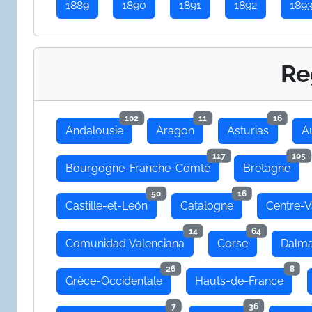
1889
1890
1891
1892
189
Re
102
11
16
Andalousie
Aragon
Asturias
A
117
105
Bourgogne-Franche-Comté
Bretagne
50
16
Castille-et-León
Catalogne
Centre-V
14
64
Comunidad Valenciana
Corse
Dalma
26
8
Grèce-Occidentale
Hauts-de-France
7
36