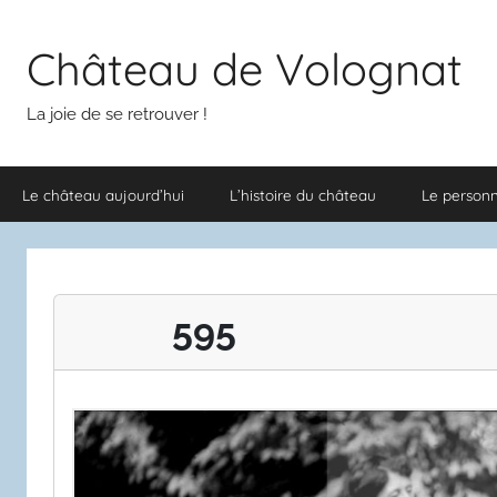
Aller
au
Château de Volognat
contenu
La joie de se retrouver !
Le château aujourd’hui
L’histoire du château
Le person
595