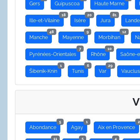
Gers
Guipuscoa
Haute Marne
18
20
81
Ille-et-Vilaine
Isère
Jura
Lande
48
9
12
Manche
Mayenne
Morbihan
N
7
10
Pyrénées-Orientales
Rhône
Saône-e
1
6
29
Šibenik-Knin
Tunis
Var
Vauclu
V
5
1
2
Abondance
Agay
Aix en Provence
11
5
4