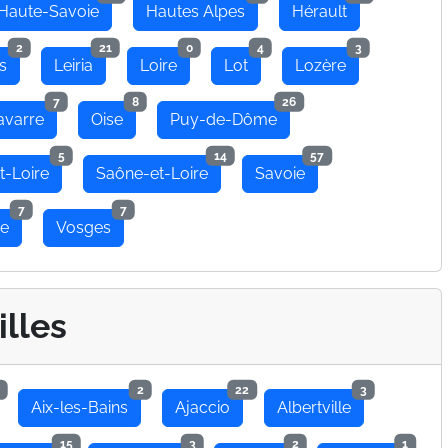
Haute-Savoie
Hautes Alpes
Hérault
2
21
0
4
3
s
Leiria
Loire
Lot
Lozère
7
8
26
avarre
Oise
Puy-de-Dôme
5
14
57
t-Loire
Saône-et-Loire
Savoie
7
7
se
Vosges
illes
2
22
3
Aix-les-Bains
Ajaccio
Albertville
15
3
2
1