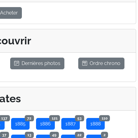
Acheter
ouvrir
Dernières photos
Ordre chrono
ates
137
72
121
53
110
4
1885
1886
1887
1888
37
13
49
22
2