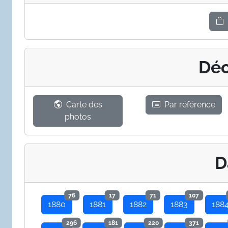
Déc
Carte des
Par référence
photos
D
76
17
71
107
1880
1881
1882
1883
188
296
181
220
371