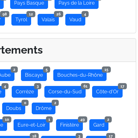
Pays Basque
Pays de la Loire
98
12
26
4
r
Tyrol
Valais
Vaud
rtements
2
5
15
Aube
Biscaye
Bouches-du-Rhône
4
3
61
17
e
Corrèze
Corse-du-Sud
Côte-d'Or
0
2
Doubs
Drôme
10
1
49
2
re
Eure-et-Loir
Finistère
Gard
18
3
17