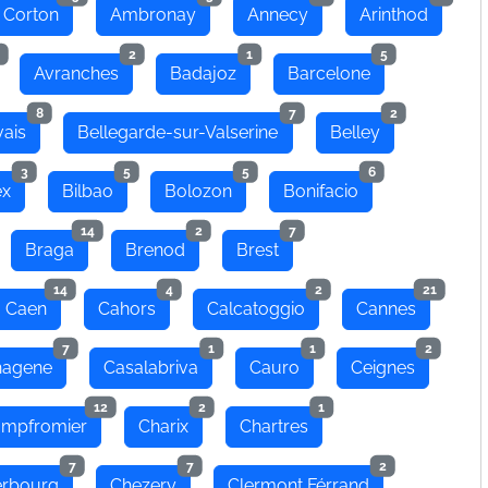
 Corton
Ambronay
Annecy
Arinthod
2
1
5
Avranches
Badajoz
Barcelone
8
7
2
ais
Bellegarde-sur-Valserine
Belley
3
5
5
6
ex
Bilbao
Bolozon
Bonifacio
14
2
7
Braga
Brenod
Brest
14
4
2
21
Caen
Cahors
Calcatoggio
Cannes
7
1
1
2
hagene
Casalabriva
Cauro
Ceignes
12
2
1
mpfromier
Charix
Chartres
7
7
2
rbourg
Chezery
Clermont Férrand